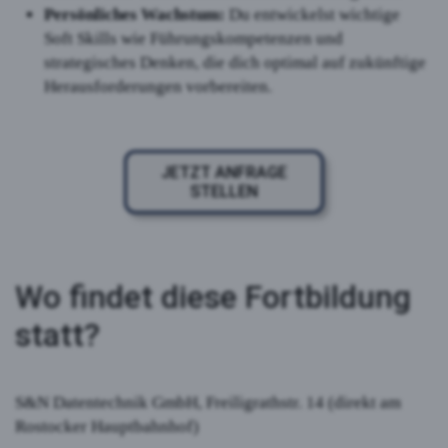
Persönliches Wachstum:
Du entwickelst wichtige
Soft Skills wie Führungskompetenzen und
strategisches Denken, die dich optimal auf zukünftige
Herausforderungen vorbereiten.
JETZT ANFRAGE
STELLEN
Wo findet diese Fortbildung
statt?
S&N Datentechnik GmbH, Freiligrathstr. 14 (direkt am
Rostocker Hauptbahnhof)