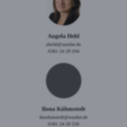
Angela Hehl
ahehl@sundat.de
0381 24 29 294
Ilona Kühmstedt
ikuehmstedt@sundat.de
0381 24 29 256