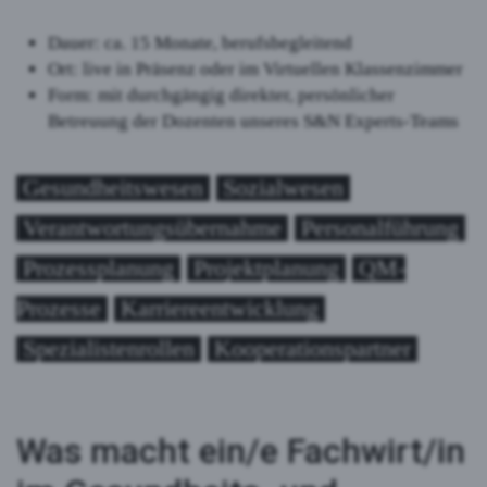
Dauer: ca. 15 Monate, berufsbegleitend
Ort: live in Präsenz oder im Virtuellen Klassenzimmer
Form: mit durchgängig direkter, persönlicher
Betreuung der Dozenten unseres S&N Experts-Teams
Gesundheitswesen
Sozialwesen
Verantwortungsübernahme
Personalführung
Prozessplanung
Projektplanung
QM-
Prozesse
Karriereentwicklung
Spezialistenrollen
Kooperationspartner
Was macht ein/e Fachwirt/in