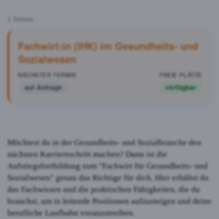
1 Termin
Fachwirt:in (IHK) im Gesundheits- und
Sozialwesen
auf Anfrage
verfügbar
Möchtest du in der Gesundheits- und Sozialbranche den
nächsten Karriereschritt machen? Dann ist die
Aufstiegsfortbildung zum "Fachwirt für Gesundheits- und
Sozialwesen" genau das Richtige für dich. Hier erhältst du
das Fachwissen und die praktischen Fähigkeiten, die du
brauchst, um in leitende Positionen aufzusteigen und deine
berufliche Laufbahn voranzutreiben.