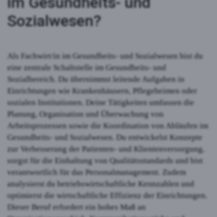
im Gesundheits- und
Sozialwesen?
Als Fachwirt/in im Gesundheits- und Sozialwesen bist du
eine zentrale Schaltstelle im Gesundheits- und
Sozialbereich. Du übernimmst leitende Aufgaben in
Einrichtungen wie Krankenhäusern, Pflegeheimen oder
sozialen Institutionen. Deine Tätigkeiten umfassen die
Planung, Organisation und Überwachung von
Arbeitsprozessen sowie die Koordination von Abläufen im
Gesundheits- und Sozialwesen. Du entwickelst Konzepte
zur Verbesserung der Patienten- und Klientenversorgung,
sorgst für die Einhaltung von Qualitätsstandards und bist
verantwortlich für das Personalmanagement. Zudem
analysierst du betriebswirtschaftliche Kennzahlen und
optimierst die wirtschaftliche Effizienz der Einrichtungen.
Dieser Beruf erfordert ein hohes Maß an