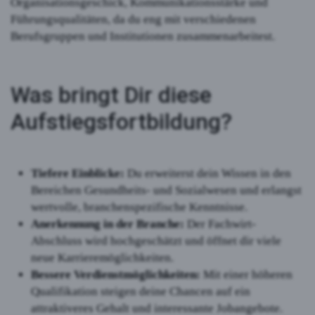
Organisationsgeschick, Kommunikationsstärke und
Führungsqualitäten, da du eng mit verschiedenen
Berufsgruppen und Institutionen zusammenarbeitest.
Was bringt Dir diese
Aufstiegsfortbildung?
Tiefere Einblicke:
Du erweiterst dein Wissen in den
Bereichen Gesundheits- und Sozialwesen und erlangst
wertvolle, branchenspezifische Kenntnisse.
Anerkennung in der Branche:
Der Fachwirt-
Abschluss wird hochgeschätzt und öffnet dir viele
neue Karrieremöglichkeiten.
Bessere Verdienstmöglichkeiten:
Mit einer höheren
Qualifikation steigen deine Chancen auf ein
attraktiveres Gehalt und interessante Jobangebote.