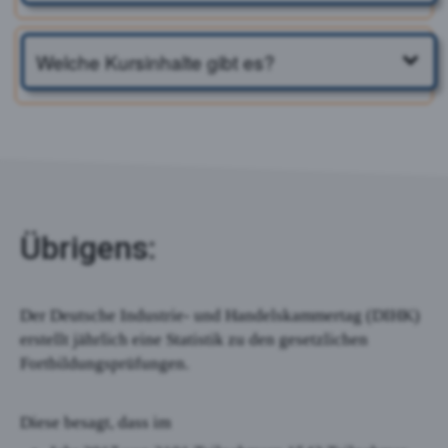
Welche Kursinhalte gibt es?
Übrigens:
Der Deutsche Industrie- und Handelskammertag (DIHK)
erstellt jährlich eine Statistik zu den gesetzlichen
Fortbildungsprüfungen.
Diese besagt, dass im