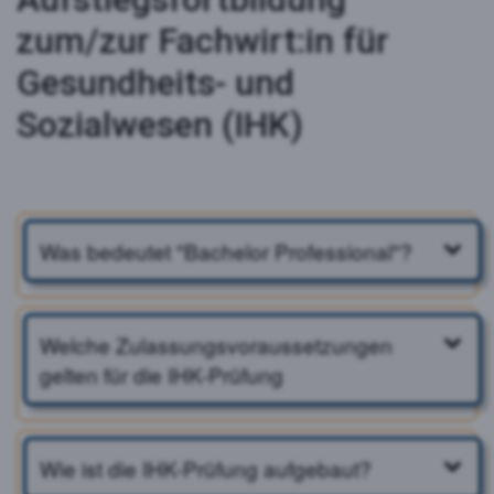
zum/zur Fachwirt:in für
Gesundheits- und
Sozialwesen (IHK)
Was bedeutet "Bachelor Professional"?
Welche Zulassungsvoraussetzungen
gelten für die IHK-Prüfung
Wie ist die IHK-Prüfung aufgebaut?