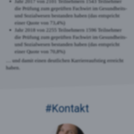
Jahr 2017 von 2101 Teilnehmern 1543 Teilnehmer
die Prüfung zum geprüften Fachwirt im Gesundheits-
und Sozialwesen bestanden haben (das entspricht
einer Quote von 73,4%)
Jahr 2018 von 2255 Teilnehmern 1596 Teilnehmer
die Prüfung zum geprüften Fachwirt im Gesundheits-
und Sozialwesen bestanden haben (das entspricht
einer Quote von 70,8%)
… und damit einen deutlichen Karriereaufstieg erreicht
haben.
#Kontakt