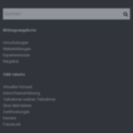
Bildungsangebote:
Umschulungen
Weiterbildungen
Expertenwissen
Ratgeber
S&N talents
Virtueller Hörsaal
Deine Praxiserfahrung
Teilnehmer werben Teilnehmer
Über S&N talents
Zertifizierungen
Karriere
FutureLink