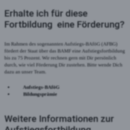
Erhalte ich für diese
Fortbildung eine Förderung?
Im Rahmen des sogenannten Aufstiegs-BAföG (AFBG)
fördert der Staat über das BAMF eine Aufstiegsfortbildung
bis zu 75 Prozent. Wir rechnen gern mit Dir persönlich
durch, wie viel Förderung Dir zustehen. Bitte wende Dich
dazu an unser Team.
Aufstiegs-BAföG
Bildungsprämie
Weitere Informationen zur
Aufstiegs­fortbildung