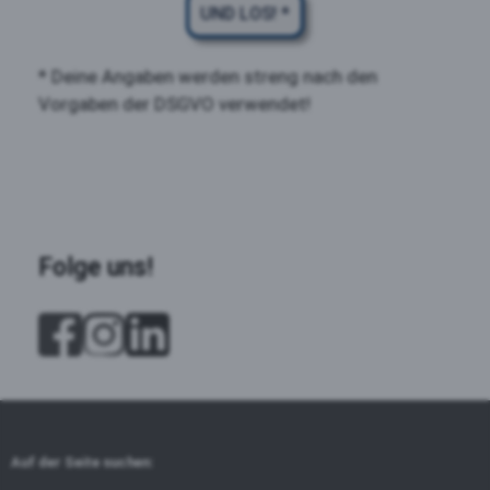
UND LOS! *
* Deine Angaben werden streng nach den
Vorgaben der DSGVO verwendet!
Folge uns!
Auf der Seite suchen: