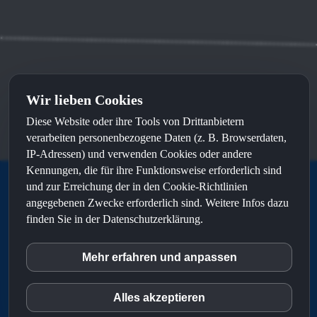
Wir lieben Cookies
Kontakt
⦁
Impressum
⦁
Datenschutz
Diese Website oder ihre Tools von Drittanbietern
Made with
by
sunWeb
and recommended by
sunLocal
verarbeiten personenbezogene Daten (z. B. Browserdaten,
IP-Adressen) und verwenden Cookies oder andere
Kennungen, die für ihre Funktionsweise erforderlich sind
und zur Erreichung der in den Cookie-Richtlinien
S&N talents ist eine Marke von
angegebenen Zwecke erforderlich sind. Weitere Infos dazu
finden Sie in der Datenschutzerklärung.
Mehr erfahren und anpassen
inCMS
Alles akzeptieren
Matomo (Piwik)