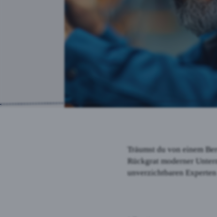
GTM 
GTM-
Auswahl akz
Träumst du von einem Beru
Rückgrat moderner Untern
unverzichtbaren Experten