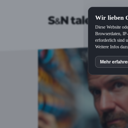
Wir lieben 
Ums
Diese Website ode
Browserdaten, IP
erforderlich sind
Weitere Infos daz
Mehr erfahr
inCM
Matom
Googl
GA4-