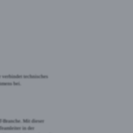
r verbindet technisches
hmens bei.
T-Branche. Mit dieser
Teamleiter in der