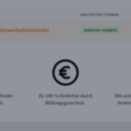
NÄCHSTER TERMIN
etzwerkadministrator
jederzeit möglich
fender
Zu 100 % förderbar durch
Mit zer
h.
Bildungsgutschein.
besten