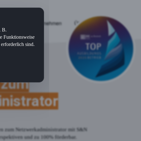
jekte
Für Unternehmen
Über uns
. B.
re Funktionsweise
rforderlich sind.
 zum
istrator
ten zum Netzwerkadministrator mit S&N
erspektiven und zu 100% förderbar.