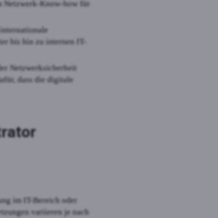
tem Netzwerk-Know-how für
internationale
r bis hin zu internen IT-
der Netzwerksicherheit
für, dass die digitale
rator
ung im IT-Bereich oder
tzungen variieren je nach