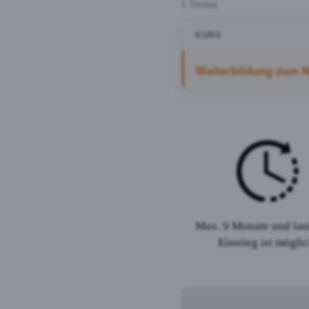
1 Termin
KURS
Weiterbildung zum N
Max. 9 Monate und lau
Einstieg ist möglic