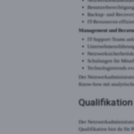
Netzwerkdokumentatio
Benutzerberechtigung
Backup- und Recover
IT-Ressourcen effizie
Management und Beratu
IT-Support-Teams anl
Unternehmensführung
Netzwerksicherheitsk
Schulungen für Mitar
Technologietrends ev
Der Netzwerkadministrator
Know-how mit analytische
Qualifikatio
Der Netzwerkadministrator
Qualifikation bist du für 