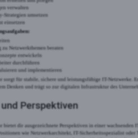
n erstellen und pflegen
en verwalten
y-Strategien umsetzen
nt einsetzen
ngsaufgaben:
eiten
 zu Netzwerkthemen beraten
onzepte entwickeln
beiter durchführen
aluieren und implementieren
 sorgt für stabile, sichere und leistungsfähige IT-Netzwerke. E
m Denken und trägt so zur digitalen Infrastruktur des Unterne
n und Perspektiven
 bietet dir ausgezeichnete Perspektiven in einer wachsenden I
Positionen wie Netzwerkarchitekt, IT-Sicherheitsspezialist oder 