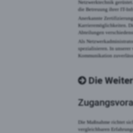
Netzwerktechnik gerüstet
die Betreuung ihrer IT-Inf
Anerkannte Zertifizierung
Karrieremöglichkeiten. Di
Abteilungen verschiedens
Als Netzwerkadministrator
spezialisieren. In unserer
Kommunikation zuverlässi
Die Weite
Zugangsvor
Die Maßnahme richtet sic
vergleichbaren Erfahrung