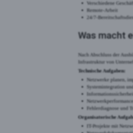
Verschiedene Geschäf
Remote-Arbeit
24/7-Bereitschaftsdie
Was macht e
Nach Abschluss der Ausbi
Infrastruktur von Unterne
Technische Aufgaben:
Netzwerke planen, im
Systemintegration un
Informationssicherhei
Netzwerkperformance
Fehlerdiagnose und T
Organisatorische Aufgab
IT-Projekte mit Netz