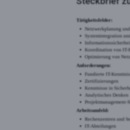
Steckbrief z
Tätigkeitsfelder:
Netzwerkplanung und
Systemintegration un
Informationssicherhei
Koordination von IT-
Optimierung von Net
Anforderungen:
Fundierte IT-Kenntni
Zertifizierungen
Kenntnisse in Sicherh
Analytisches Denken
Projektmanagement-S
Arbeitsumfeld:
Rechenzentren und S
IT-Abteilungen