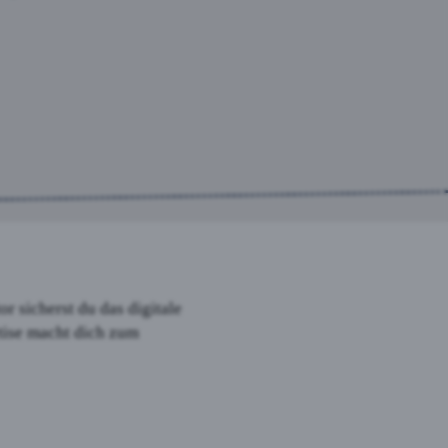
r sicherst du das digitale
tise macht dich zum