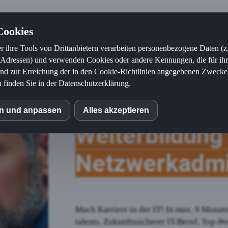
Cookies
chulung
Weiterbildung
Aufstiegsfortbildung
Pro
r ihre Tools von Drittanbietern verarbeiten personenbezogene Daten (z
-Adressen) und verwenden Cookies oder andere Kennungen, die für ih
 und zur Erreichung der in den Cookie-Richtlinien angegebenen Zwecke e
u finden Sie in der Datenschutzerklärung.
en und anpassen
Alles akzeptieren
S
Weiterbildung
o (Piwik)
Netzwerkadmin
e Fonts
Mach Karriere in der IT! In max. 9 Mona
Tag
talents. Zukunftssicherer IT-Beruf, Top-P