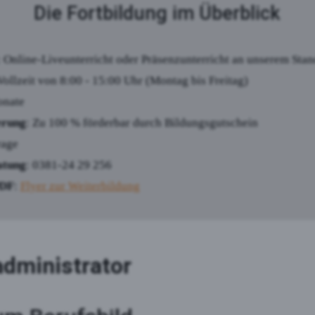
Die Fortbildung im Überblick
: Online-Liveunterricht oder Präsenzunterricht an unserem Stan
 Vollzeit von 8:00 - 15:00 Uhr (Montag bis Freitag)
onate
erung
: Zu 100 % förderbar durch Bildungsgutschein
rage
atung
: 0381-24 29 256
PDF
:
Flyer zur Weiterbildung
dministrator