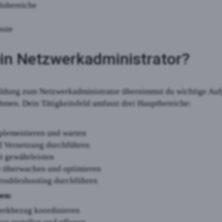
tsbereiche
nste
in Netzwerkadministrator?
ldung zum Netzwerkadministrator übernimmst du wichtige Aufg
hmen. Dein Tätigkeitsfeld umfasst drei Hauptbereiche:
plementieren und warten
d Vernetzung durchführen
t gewährleisten
 überwachen und optimieren
roubleshooting durchführen
en:
werkbezug koordinieren