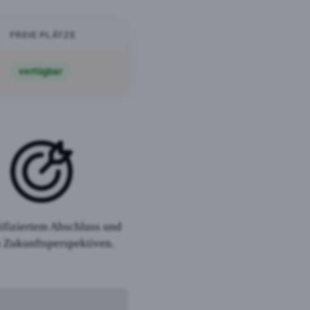
FREIE PLÄTZE
verfügbar
tifiziertem Abschluss und
 Zukunftsperspektiven.