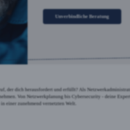
head-Tag
Unverbindliche Beratung
body-Tag
eptieren
f, der dich herausfordert und erfüllt? Als Netzwerkadministrato
ehmen. Von Netzwerkplanung bis Cybersecurity - deine Exper
 in einer zunehmend vernetzten Welt.