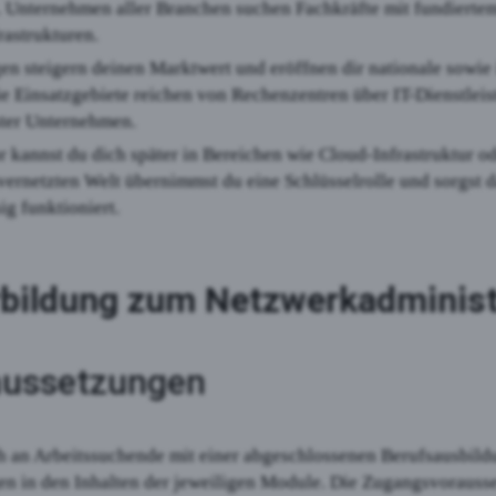
. Unternehmen aller Branchen suchen Fachkräfte mit fundier
rastrukturen.
en steigern deinen Marktwert und eröffnen dir nationale sowie 
e Einsatzgebiete reichen von Rechenzentren über IT-Dienstleiste
ter Unternehmen.
 kannst du dich später in Bereichen wie Cloud-Infrastruktur o
 vernetzten Welt übernimmst du eine Schlüsselrolle und sorgst da
g funktioniert.
rbildung zum Netzwerkadminist
aussetzungen
h an Arbeitssuchende mit einer abgeschlossenen Berufsausbild
en in den Inhalten der jeweiligen Module. Die Zugangsvorausse