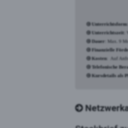
Unterrichtsform
Unterrichtszeit
:
Dauer
: Max. 9 M
Finanzielle Förd
Kosten
: Auf Anf
Telefonische Ber
Kursdetails als 
Netzwerka