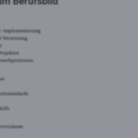
um Berufsbild
 -implementierung
d Vernetzung
t
Projekten
zwerkprozessen
sse
eitsstandards
kills
erverräume