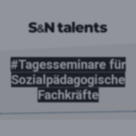
#Tages­seminare für
Sozialpäda­gogische
Fachkräfte