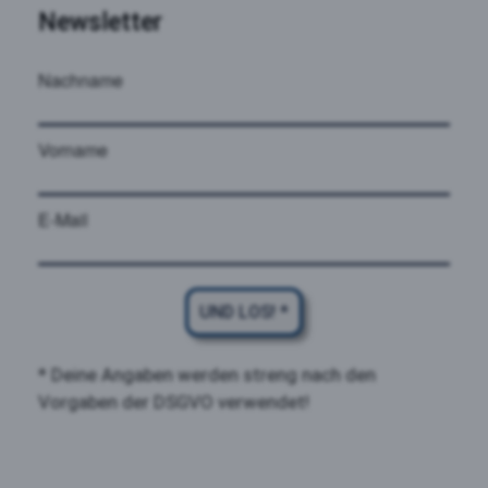
Newsletter
Nachname
Vorname
E-Mail
UND LOS! *
* Deine Angaben werden streng nach den
Vorgaben der DSGVO verwendet!