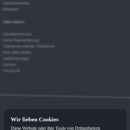
Expertenwissen
Ratgeber
S&N talents
Virtueller Hörsaal
Deine Praxiserfahrung
Teilnehmer werben Teilnehmer
Über S&N talents
Zertifizierungen
Karriere
FutureLink
Wir lieben Cookies
Kontakt
⦁
Impressum
⦁
Datenschutz
Diese Website oder ihre Tools von Drittanbietern