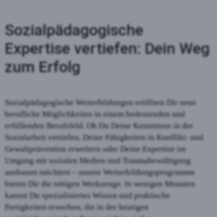
Sozialpädagogische
Expertise vertiefen: Dein Weg
zum Erfolg
Sozialpädagogische Weiterbildungen eröffnen Dir neue
berufliche Möglichkeiten in einem bedeutenden und
erfüllenden Berufsfeld. Ob Du Deine Kenntnisse in der
Sozialarbeit vertiefen, Deine Fähigkeiten in Konflikt- und
Gewaltprävention erweitern oder Deine Expertise im
Umgang mit sozialen Medien und Traumabewältigung
ausbauen möchtest – unsere Weiterbildungsprogramme
bieten Dir die nötigen Werkzeuge. In wenigen Monaten
kannst Du spezialisiertes Wissen und praktische
Fertigkeiten erwerben, die in der heutigen