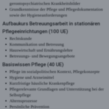
gerontopsychiatrischen Krankheitsbilder
Grundkenntnisse der Pflege und Pflegedokumentation
sowie der Hygieneanforderungen
Aufbaukurs Betreuungsarbeit in stationären
Pflegeeinrichtungen (100 UE)
Rechtskunde
Kommunikation und Betreuung
Hauswirtschaft und Ernährungslehre
Betreuungs- und Bewegungsangebote
Basiswissen Pflege (40 UE)
Pflege im sozialpolitischen Kontext, Pflegekonzepte
Hygiene und Arzneimittel
Kurzfristige häusliche Krankenpflege
Pflegerelevante Grundlagen und Unterstützung bei der
Selbstpflege
Alternsprozesse
Persönliche Prävention