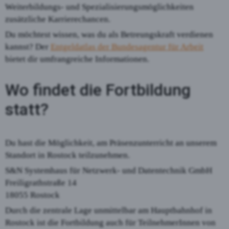
Weiterbildungs- und Spezialisierungsmöglichkeiten
zusätzliche Karrierechancen.
Du möchtest wissen, was du als Betreungskraft verdienen
kannst? Der
Entgeldatlas der Bundesagentur für Arbeit
bietet dir umfrangreiche Informationen.
Wo findet die Fortbildung
statt?
Du hast die Möglichkeit, am Präsenzunterricht an unserem
Standort in Rostock teilzunehmen.
S&N Systemhaus für Netzwerk- und Datentechnik GmbH
Freiligrathstraße 14
18055 Rostock
Durch die zentrale Lage unmittelbar am Hauptbahnhof in
Rostock ist die Fortbildung auch für TeilnehmerInnen von