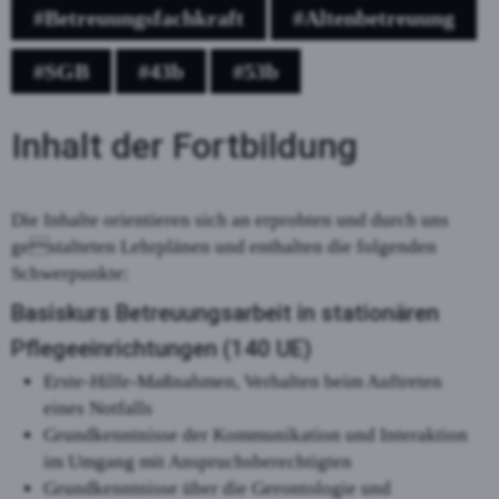
#Betreuungsfachkraft
#Altenbetreuung
#SGB
#43b
#53b
Inhalt der Fortbildung
Die Inhalte orientieren sich an erprobten und durch uns
gestalteten Lehrplänen und enthalten die folgenden
Schwerpunkte:
Basiskurs Betreuungsarbeit in stationären
Pflegeeinrichtungen (140 UE)
Erste-Hilfe-Maßnahmen, Verhalten beim Auftreten
eines Notfalls
Grundkenntnisse der Kommunikation und Interaktion
im Umgang mit Anspruchsberechtigten
Grundkenntnisse über die Gerontologie und