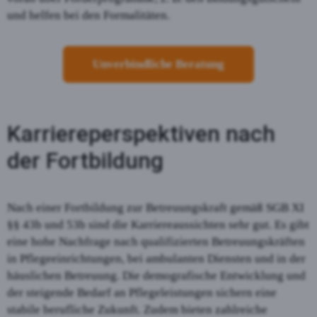
und helfen bei den Formalitäten.
Unverbindliche Beratung
Karriereperspektiven nach
der Fortbildung
Nach einer Fortbildung zur Betreuungskraft gemäß SGB XI
§§ 43b und 53b sind die Karriereaussichten sehr gut. Es gibt
eine hohe Nachfrage nach qualifizierten Betreuungskräften
in Pflegeeinrichtungen, bei ambulanten Diensten und in der
häuslichen Betreuung. Die demografische Entwicklung und
der steigende Bedarf an Pflegeleistungen sichern eine
stabile berufliche Zukunft. Zudem bieten zahlreiche