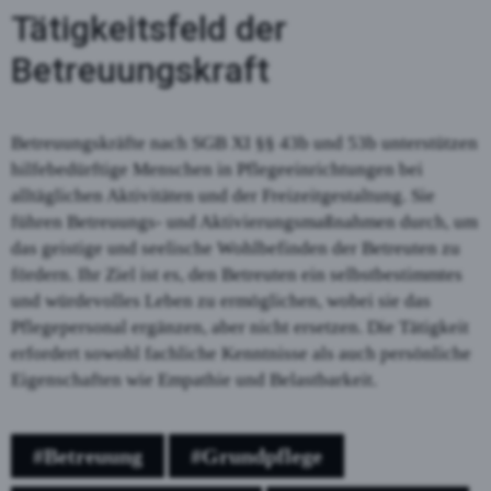
Tätigkeitsfeld der
Betreuungskraft
Betreuungskräfte nach SGB XI §§ 43b und 53b unterstützen
hilfebedürftige Menschen in Pflegeeinrichtungen bei
alltäglichen Aktivitäten und der Freizeitgestaltung. Sie
führen Betreuungs- und Aktivierungsmaßnahmen durch, um
das geistige und seelische Wohlbefinden der Betreuten zu
fördern. Ihr Ziel ist es, den Betreuten ein selbstbestimmtes
und würdevolles Leben zu ermöglichen, wobei sie das
Pflegepersonal ergänzen, aber nicht ersetzen. Die Tätigkeit
erfordert sowohl fachliche Kenntnisse als auch persönliche
Eigenschaften wie Empathie und Belastbarkeit.
#Betreuung
#Grundpflege