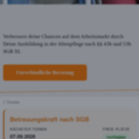
Verbessere deine Chancen auf dem Arbeitsmarkt durch
Deine Ausbildung in der Altenpflege
nach §§ 43b und 53b
SGB XI.
Unverbindliche Beratung
1 Termin
Betreuungskraft nach SGB
07.09.2026
verfügbar