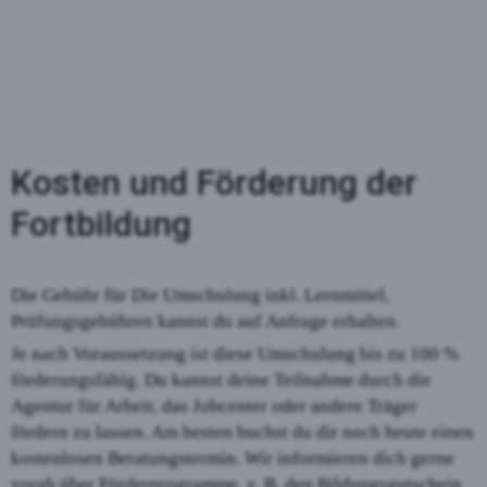
Kosten und Förderung der
Fortbildung
Die Gebühr für Die Umschulung inkl. Lernmittel,
Prüfungsgebühren kannst du auf Anfrage erhalten.
Je nach Voraussetzung ist diese Umschulung bis zu 100 %
förderungsfähig. Du kannst deine Teilnahme durch die
Agentur für Arbeit, das Jobcenter oder andere Träger
fördern zu lassen. Am besten buchst du dir noch heute einen
kostenlosen Beratungstermin. Wir informieren dich gerne
vorab über Förderprogramme, z. B. den Bildungsgutschein