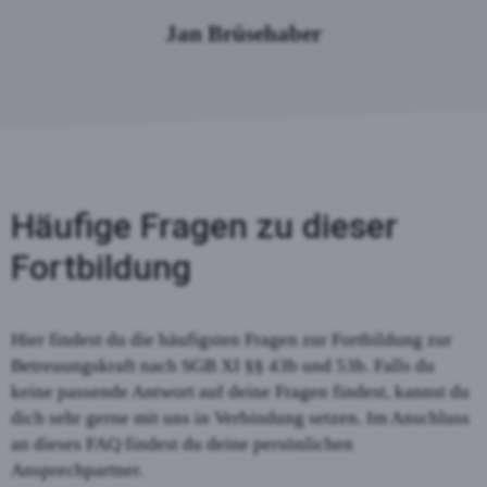
Jan Brüsehaber
Häufige Fragen zu dieser
Fortbildung
Hier findest du die häufigsten Fragen zur Fortbildung zur
Betreuungskraft nach SGB XI §§ 43b und 53b. Falls du
keine passende Antwort auf deine Fragen findest, kannst du
dich sehr gerne mit uns in Verbindung setzen. Im Anschluss
an dieses FAQ findest du deine persönlichen
Ansprechpartner.