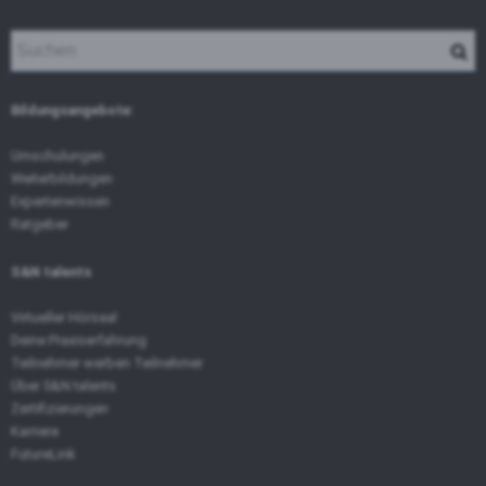
Bildungsangebote:
Umschulungen
Weiterbildungen
Expertenwissen
Ratgeber
S&N talents
Virtueller Hörsaal
Deine Praxiserfahrung
Teilnehmer werben Teilnehmer
Über S&N talents
Zertifizierungen
Karriere
FutureLink