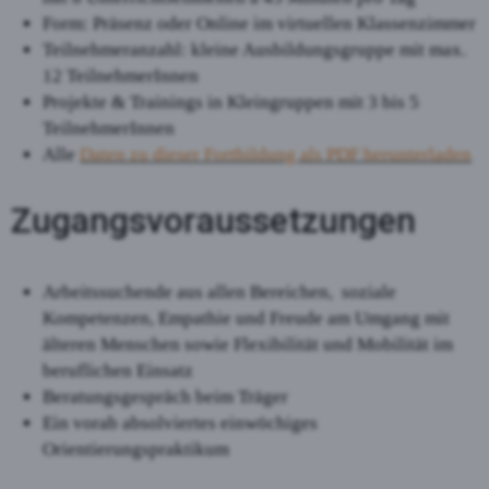
Form: Präsenz oder Online im virtuellen Klassenzimmer
Teilnehmeranzahl: kleine Ausbildungsgruppe mit max.
12 TeilnehmerInnen
Projekte & Trainings in Kleingruppen mit 3 bis 5
TeilnehmerInnen
Alle
Daten zu dieser Fortbildung als PDF herunterladen
Zugangsvoraussetzungen
Arbeitssuchende aus allen Bereichen, soziale
Kompetenzen, Empathie und Freude am Umgang mit
älteren Menschen sowie Flexibilität und Mobilität im
beruflichen Einsatz
Beratungsgespräch beim Träger
Ein vorab absolviertes einwöchiges
Orientierungspraktikum