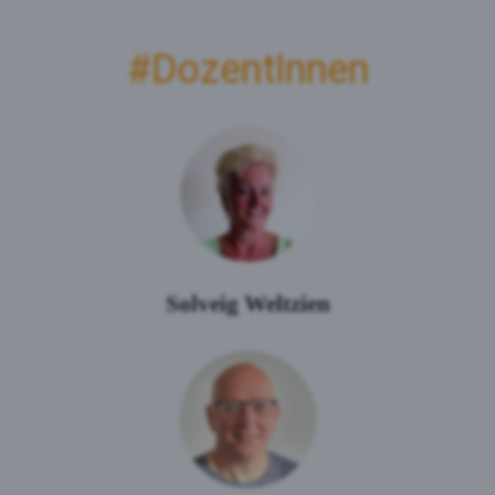
#Dozent­Innen
Solveig Weltzien