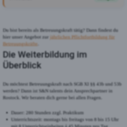
Du bist bereits als Betreuungskraft tätig? Dann findest du
hier unser Angebot zur
jährlichen Pflichtfortbildung für
Betreuungskräfte
.
Die Weiterbildung im
Überblick
Du möchtest Betreuungskraft nach SGB XI §§ 43b und 53b
werden? Dann ist S&N talents dein Ansprechpartner in
Rostock. Wir beraten dich gerne bei allen Fragen.
Dauer: 280 Stunden zzgl. Praktikum
Unterrichtszeit: montags bis freitags von 8 bis 15 Uhr
mit 8 Unterrichtseinheiten á 45 Minuten pro Tag