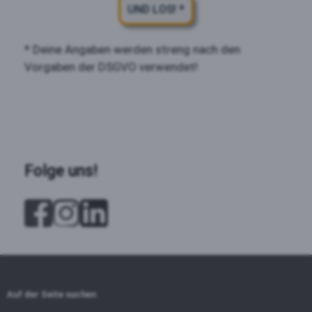
UND LOS! *
* Deine Angaben werden streng nach den
Vorgaben der DSGVO verwendet!
Folge uns!
Auf der Seite suchen: