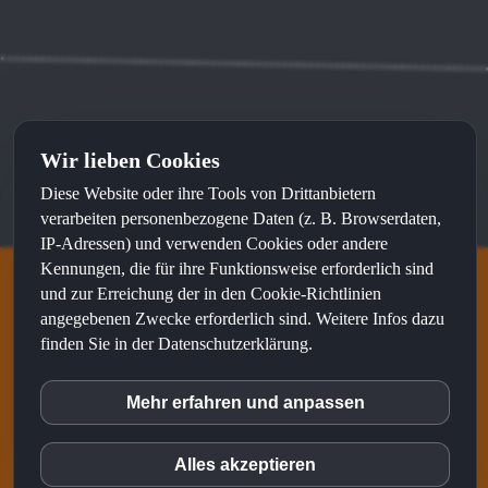
Kontakt
⦁
Impressum
⦁
Datenschutz
Wir lieben Cookies
Diese Website oder ihre Tools von Drittanbietern
Made with
by
sunWeb
and recommended by
sunLocal
verarbeiten personenbezogene Daten (z. B. Browserdaten,
IP-Adressen) und verwenden Cookies oder andere
Kennungen, die für ihre Funktionsweise erforderlich sind
und zur Erreichung der in den Cookie-Richtlinien
S&N talents ist eine Marke von
angegebenen Zwecke erforderlich sind. Weitere Infos dazu
finden Sie in der Datenschutzerklärung.
Mehr erfahren und anpassen
inCMS
Alles akzeptieren
Matomo (Piwik)