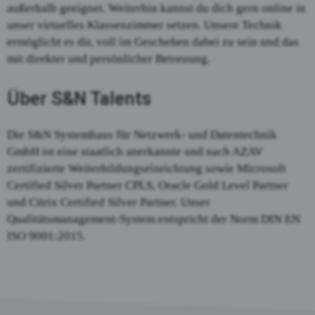
außerhalb geeignet. Weiterhin kannst du dich gern online in
unser virtuelles Klassenzimmer setzen. Unsere Technik
ermöglicht es dir, voll im Geschehen dabei zu sein und das
mit direkter und persönlicher Betreuung.
Über S&N Talents
Die S&N Systemhaus für Netzwerk- und Datentechnik
GmbH ist eine staatlich anerkannte und nach AZAV
zertifizierte Weiterbildungseinrichtung sowie Microsoft
Certified Silver Partner CPLS, Oracle Gold Level Partner
und Citrix Certified Silver Partner. Unser
Qualitätsmanagement-System entspricht der Norm DIN EN
ISO 9001:2015.