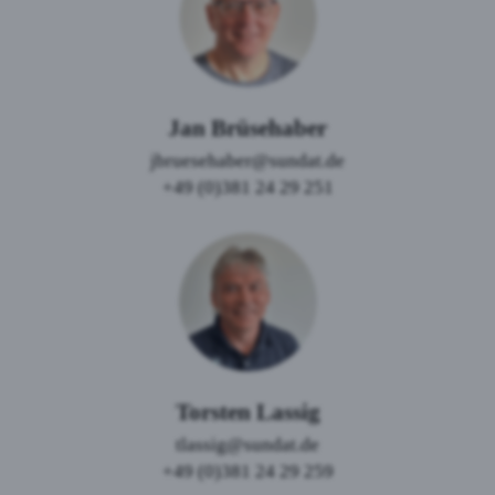
Jan Brüsehaber
jbruesehaber@sundat.de
+49 (0)381 24 29 251
Torsten Lassig
tlassig@sundat.de
+49 (0)381 24 29 259