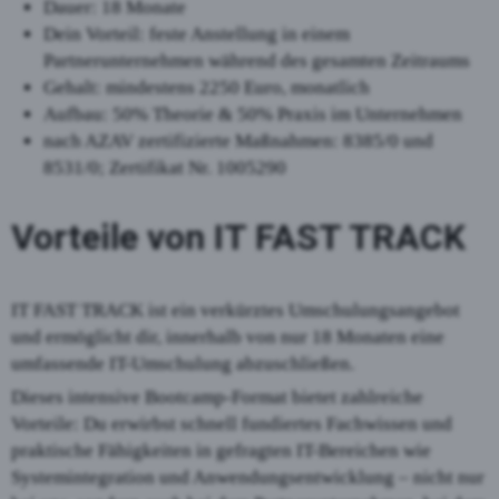
Dauer: 18 Monate
Dein Vorteil: feste Anstellung in einem
Partnerunternehmen während des gesamten Zeitraums
Gehalt: mindestens 2250 Euro, monatlich
Aufbau: 50% Theorie & 50% Praxis im Unternehmen
nach AZAV zertifizierte Maßnahmen: 8385/0 und
8531/0; Zertifikat Nr. 1005290
Vorteile von IT FAST TRACK
IT FAST TRACK ist ein verkürztes Umschulungsangebot
und ermöglicht dir, innerhalb von nur 18 Monaten eine
umfassende IT-Umschulung abzuschließen.
Dieses intensive Bootcamp-Format bietet zahlreiche
Vorteile: Du erwirbst schnell fundiertes Fachwissen und
praktische Fähigkeiten in gefragten IT-Bereichen wie
Systemintegration und Anwendungsentwicklung – nicht nur