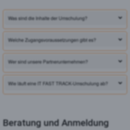
Was sind die Inhalte der Umschulung?
Welche Zugangsvoraussetzungen gibt es?
Wer sind unsere Partnerunternehmen?
Wie läuft eine IT FAST TRACK-Umschulung ab?
Beratung und Anmeldung