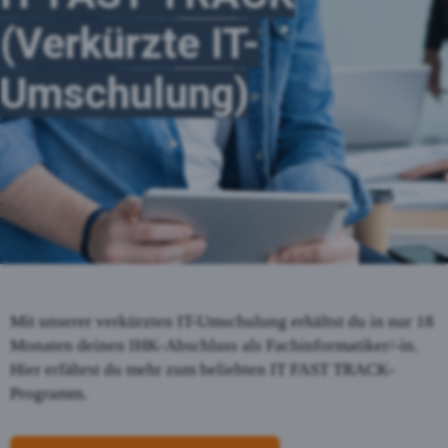
(Verkürzte IT-
Umschulung)
Mit unserer verkürzten IT-Umschulung erhältst du in nur 18
Monaten deinen IHK-Abschluss als Fachinformatiker/-in.
Hier erfährst du mehr zum beliebten IT FAST TRACK-
Programm.