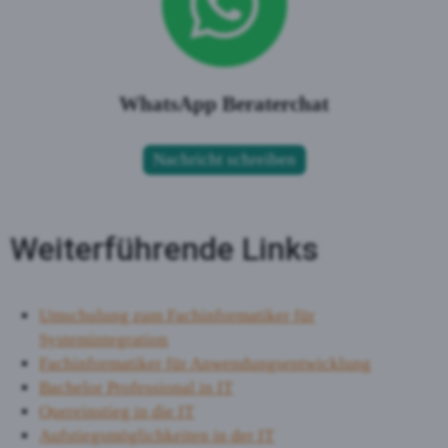
WhatsApp Beraterchat
Nachricht schreiben
Weiterführende Links
Umschulung zum Fachinformatiker für
Systemintegration
Fachinformatiker für Anwendungsentwicklung
Bachelor Professional in IT
Quereinstieg in die IT
Aufstiegsmöglichkeiten in der IT