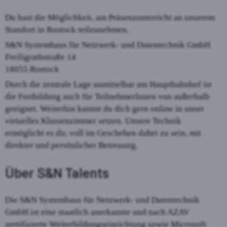
Du hast die Möglichkeit, am Präsenzunterricht an unserem
Standort in Rostock teilzunehmen.
S&N Systemhaus für Netzwerk- und Datentechnik GmbH
Freiligrathstraße 14
18055 Rostock
Durch die zentrale Lage unmittelbar am Hauptbahnhof ist
die Fortbildung auch für TeilnehmerInnen von außerhalb
geeignet. Weiterhin kannst du dich gern online in unser
virtuelles Klassenzimmer setzen. Unsere Technik
ermöglicht es dir, voll im Geschehen dabei zu sein, mit
direkter und persönlicher Betreuung.
Über S&N Talents
Die S&N Systemhaus für Netzwerk- und Datentechnik
GmbH ist eine staatlich anerkannte und nach AZAV
zertifizierte Weiterbildungseinrichtung sowie Microsoft