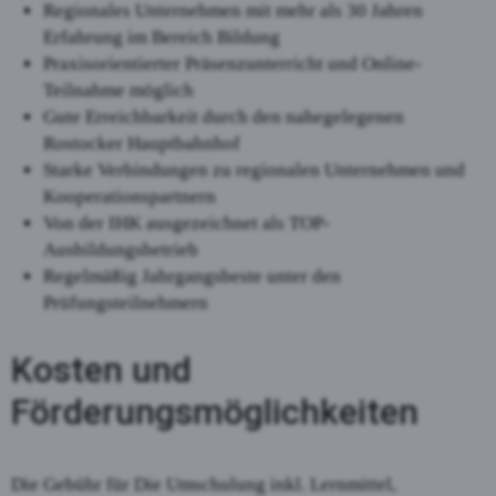
Regionales Unternehmen mit mehr als 30 Jahren
Erfahrung im Bereich Bildung
Praxisorientierter Präsenzunterricht und Online-
Teilnahme möglich
Gute Erreichbarkeit durch den nahegelegenen
Rostocker Hauptbahnhof
Starke Verbindungen zu regionalen Unternehmen und
Kooperationspartnern
Von der IHK ausgezeichnet als TOP-
Ausbildungsbetrieb
Regelmäßig Jahrgangsbeste unter den
Prüfungsteilnehmern
Kosten und
Förderungsmöglichkeiten
Die Gebühr für Die Umschulung inkl. Lernmittel,