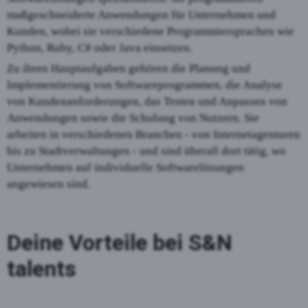
maßgeschneiderte Anwendungen für Unternehmen und
Kunden, wobei sie verschiedene Programmiersprachen wie
Python, Ruby, C# oder Java einsetzen.
Zu ihren Hauptaufgaben gehören die Planung und
Implementierung von Softwareprogrammen, die Analyse
von Kundenanforderungen, das Testen und Anpassen von
Anwendungen sowie die Schulung von Nutzern. Sie
arbeiten in verschiedenen Branchen - von Internetagenturen
bis zu Stadtverwaltungen - und sind überall dort tätig, wo
Unternehmen auf individuelle Softwarelösungen
angewiesen sind.
Deine Vorteile bei S&N
talents