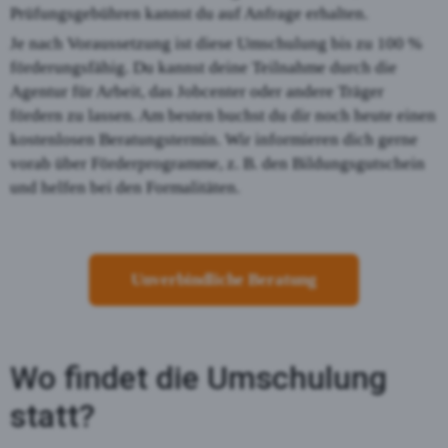
Prüfungsgebühren kannst du auf Anfrage erhalten.
Je nach Voraussetzung ist diese Umschulung bis zu 100 %
förderungsfähig. Du kannst deine Teilnahme durch die
Agentur für Arbeit, das Jobcenter oder andere Träger
fördern zu lassen. Am besten buchst du dir noch heute einen
kostenlosen Beratungstermin. Wir informieren dich gerne
vorab über Förderprogramme, z. B. den Bildungsgutschein
und helfen bei den Formalitäten.
Unverbindliche Beratung
Wo findet die Umschulung
statt?