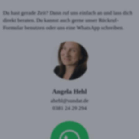
Du hast gerade Zeit? Dann ruf uns einfach an und lass dich
direkt beraten. Du kannst auch gerne unser Rückruf-
Formular benutzen oder uns eine WhatsApp schreiben.
Angela Hehl
ahehl@sundat.de
0381 24 29 294