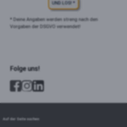
UND LOS! *
* Deine Angaben werden streng nach den
Vorgaben der DSGVO verwendet!
Folge uns!
Auf der Seite suchen: