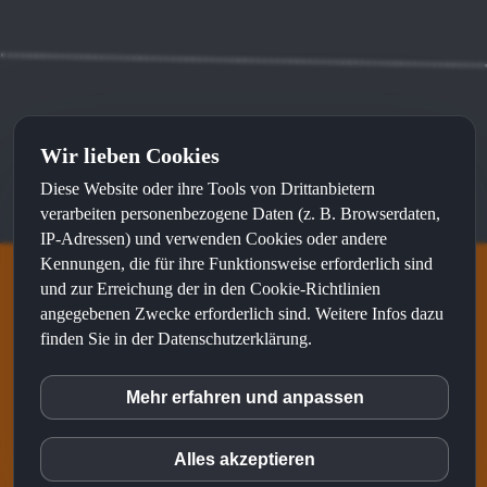
Wir lieben Cookies
Kontakt
⦁
Impressum
⦁
Datenschutz
Diese Website oder ihre Tools von Drittanbietern
Made with
by
sunWeb
and recommended by
sunLocal
verarbeiten personenbezogene Daten (z. B. Browserdaten,
IP-Adressen) und verwenden Cookies oder andere
Kennungen, die für ihre Funktionsweise erforderlich sind
und zur Erreichung der in den Cookie-Richtlinien
S&N talents ist eine Marke von
angegebenen Zwecke erforderlich sind. Weitere Infos dazu
finden Sie in der Datenschutzerklärung.
Mehr erfahren und anpassen
inCMS
Alles akzeptieren
Matomo (Piwik)