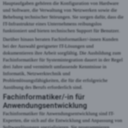
Hauptaufgaben gehören die Konfiguration von Hardware
und Software, die Verwaltung von Netzwerken sowie die
Behebung technischer Störungen. Sie sorgen dafür, dass die
IT-Infrastruktur eines Unternehmens reibungslos
funktioniert und bieten technischen Support für Benutzer.
Darüber hinaus beraten Fachinformatiker/-innen Kunden
bei der Auswahl geeigneter IT-Lösungen und
dokumentieren ihre Arbeit sorgfältig. Die Ausbildung zum
Fachinformatiker für Systemintegration dauert in der Regel
drei Jahre und vermittelt umfassende Kenntnisse in
Informatik, Netzwerktechnik und
Problemlösungsfähigkeiten, die für die erfolgreiche
Ausübung des Berufs erforderlich sind.
Fachinformatiker/-in für
Anwendungsentwicklung
Fachinformatiker für Anwendungsentwicklung sind IT-
Experten, die sich auf die Entwicklung und Anpassung von
Softwarelösungen spezialisieren. Sie programmieren