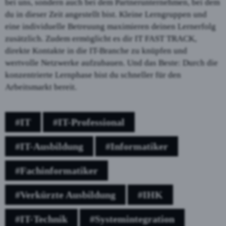
bei uns, sondern auch bei dem Partnerunternehmen, bei dem
du in dieser Zeit angestellt bist. Kleine Lerngruppen und
eine individuelle Betreuung maximieren deinen Lernerfolg
zusätzlich. Zudem ermöglicht es dir IT FAST TRACK,
direkte Kontakte in die IT-Branche zu knüpfen und
wertvolle Netzwerke aufzubauen. Und das Beste: Durch die
konzentrierte Lernphase bist du schneller für den
Arbeitsmarkt bereit.
#IT
#IT-Professional
#IT-Ausbildung
#Informatiker
#Fachinformatiker
#Verkürzte Ausbildung
#IHK
#IT-Technik
#Systemintegration