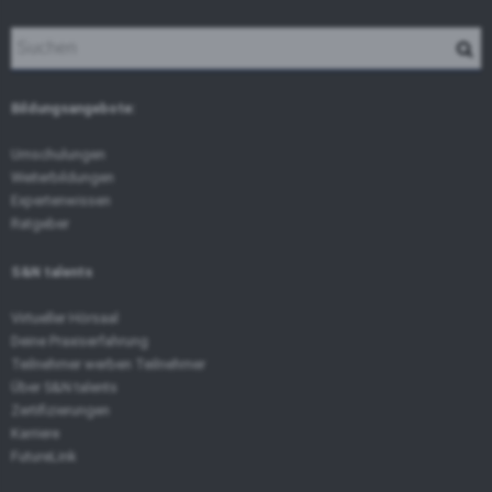
Bildungsangebote:
Umschulungen
Weiterbildungen
Expertenwissen
Ratgeber
S&N talents
Virtueller Hörsaal
Deine Praxiserfahrung
Teilnehmer werben Teilnehmer
Über S&N talents
Zertifizierungen
Karriere
FutureLink