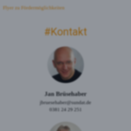
Flyer zu Fördermöglichkeiten
#Kontakt
Jan Brüsehaber
jbruesehaber@sundat.de
0381 24 29 251