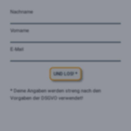
Nachname
Vorname
E-Mail
UND LOS! *
* Deine Angaben werden streng nach den
Vorgaben der DSGVO verwendet!