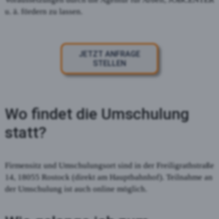
u. ä. fördern zu lassen.
JETZT ANFRAGE
STELLEN
Wo findet die Umschulung
statt?
Firmensitz und Umschulungsort sind in der Freiligrathstraße
14, 18055 Rostock (direkt am Hauptbahnhof). Teilnahme an
der Umschulung ist auch online möglich.