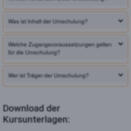
Was ist Inhalt der Umschulung?
Welche Zugangsvoraussetzungen gelten
für die Umschulung?
Wer ist Träger der Umschulung?
Download der
Kursunterlagen: