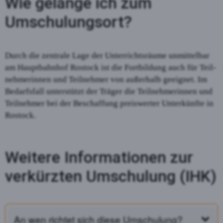
Wie gelange ich zum
Umschulungsort?
Durch die zentrale Lage der Unterrichtsräume unmittelbar
am Hauptbahnhof Rostock ist die Fortbildung auch für Teil­
nehmerinnen und Teilnehmer von außerhalb geeignet. Im
Bedarfsfall unterstützt der Träger die Teilneh­me­rinnen und
Teil­nehmer bei der Beschaffung preis­werter Unter­künfte in
Rostock.
Weitere Informationen zur
verkürzten Umschulung (IHK)
An wen richtet sich diese Umschulung?