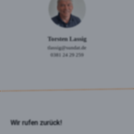
Torsten Lassig
tlassig@sundat.de
0381 24 29 259
Wir rufen zurück!