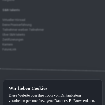
S&N talents
Virtueller Hörsaal
Deine Praxiserfahrung
Teilnehmer werben Teilnehmer
Über S&N talents
Zertifizierungen
Karriere
FutureLink
Wir lieben Cookies
Kontakt
⦁
Impressum
⦁
Datenschutz
Diese Website oder ihre Tools von Drittanbietern
Made with
by
sunWeb
and recommended by
sunLocal
verarbeiten personenbezogene Daten (z. B. Browserdaten,