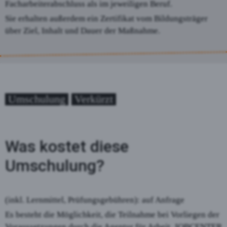
Facharbeiterabschluss als im jeweiligen Beruf.
Sie erhalten außerdem ein Zertifikat vom Bildungsträger
über Ziel, Inhalt und Dauer der Maßnahme.
Umschulung
Verkürzt
Was kostet diese
Umschulung?
(inkl. Lernmittel, Prüfungsgebühren): auf Anfrage
Es besteht die Möglichkeit, die Teilnahme bei Vorliegen der
Voraussetzungen durch die Agentur für Arbeit, JOBCENTER