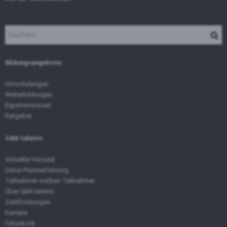
Bildungsangebote:
Umschulungen
Weiterbildungen
Expertenwissen
Ratgeber
S&N talents
Virtueller Hörsaal
Deine Praxiserfahrung
Teilnehmer werben Teilnehmer
Über S&N talents
Zertifizierungen
Karriere
FutureLink