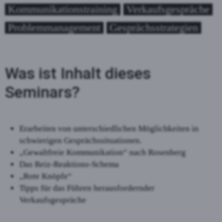
Kommunikationstraining
Verkaufsgespräche
Problemmanagement
Gesprächsstrategien
Was ist Inhalt dieses
Seminars?
Erarbeiten von unterschiedlichen Möglichkeiten in
schwierigen Gesprächssituationen.
„Gewaltfreie Kommunikation“ nach Rosenberg
Das Reiz-Reaktions-Schema
„Rote Knöpfe“
Tipps für das Führen herausfordernder
Verkaufsgespräche