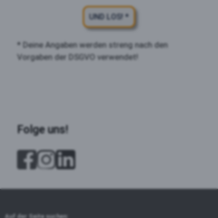
UND LOS! *
* Deine Angaben werden streng nach den
Vorgaben der DSGVO verwendet!
Folge uns!
Auf der Seite suchen: