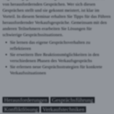
von herausfordernden Gesprächen. Wer sich diesen
Gesprächen stellt und sie gekonnt meistert, ist klar im
Vorteil. In diesem Seminar erhalten Sie Tipps für das Führen
herausfordernder Verkaufsgespräche. Gemeinsam mit den
anderen Teilnehmern erarbeiten Sie Lösungen für
schwierige Gesprächssituationen.
Sie lernen das eigene Gesprächsverhalten zu
reflektieren
Sie erweitern Ihre Reaktionsmöglichkeiten in den
verschiedenen Phasen des Verkaufsgesprächs
Sie erlernen neue Gesprächsstrategien für konkrete
Verkaufssituationen
Herausforderungen
Gesprächsführung
Konfliktlösung
Verkaufstechniken