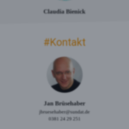
Claudia Bienick
#Kontakt
Jan Brüsehaber
jbruesehaber
@sundat.de
0381 24 29 251