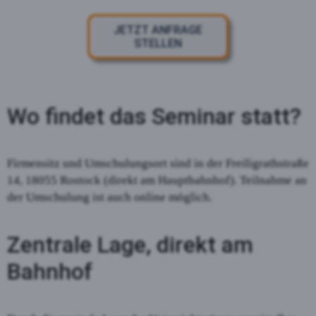
JETZT ANFRAGE
STELLEN
Wo findet das Seminar statt?
Firmensitz und Umschulungsort sind in der Freiligrathstraße
14, 18055 Rostock (direkt am Hauptbahnhof). Teilnahme an
der Umschulung ist auch online möglich.
Zentrale Lage, direkt am
Bahnhof