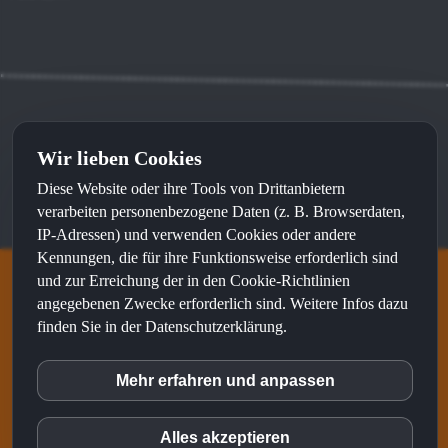
Wir lieben Cookies
Kontakt
⦁
Impressum
⦁
Datenschutz
Diese Website oder ihre Tools von Drittanbietern
Made with
by
sunWeb
and recommended by
sunLocal
verarbeiten personenbezogene Daten (z. B. Browserdaten,
IP-Adressen) und verwenden Cookies oder andere
Kennungen, die für ihre Funktionsweise erforderlich sind
und zur Erreichung der in den Cookie-Richtlinien
angegebenen Zwecke erforderlich sind. Weitere Infos dazu
S&N talents ist eine Marke von
finden Sie in der Datenschutzerklärung.
Mehr erfahren und anpassen
inCMS
Alles akzeptieren