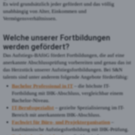
Es wird grundsätzlich jeder gefördert und das völlig
unabhängig von Alter, Einkommen und
Vermögensverhältnissen.
Welche unserer Fortbildungen
werden gefördert?
Das Aufstiegs-BAföG fördert Fortbildungen, die auf eine
anerkannte Abschlussprüfung vorbereiten und genau das ist
das Herzstück unserer Aufstiegsfortbildungen. Bei S&N
talents sind unter anderem folgende Angebote förderfähig:
Bachelor Professional in IT
– die höchste IT-
Fortbildung mit IHK-Abschluss, vergleichbar einem
Bachelor-Niveau.
IT-Berufsspezialist
– gezielte Spezialisierung im IT-
Bereich mit anerkanntem IHK-Abschluss.
Fachwirt für Büro- und Projektorganisation
–
kaufmännische Aufstiegsfortbildung mit IHK-Prüfung.