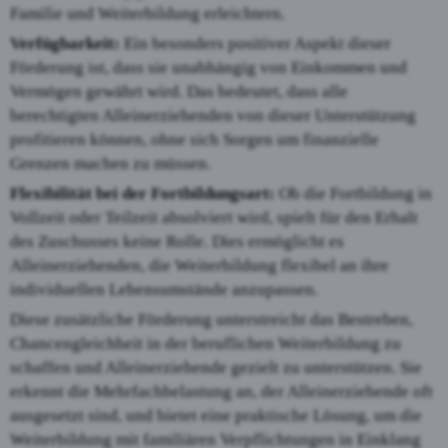
Familie und Weiterbildung erleichtern.
Verfügbarkeit:
Ein besonders positiver Aspekt dieser
Förderung ist, dass sie unabhängig von Einkommen und
Vermögen gewährt wird. Das bedeutet, dass alle
berechtigten Alleinerziehenden von dieser Unterstützung
profitieren können, ohne sich Sorgen um finanzielle
Grenzen machen zu müssen.
Flexibilität bei der Fortbildungsart:
Ob die Fortbildung in
Vollzeit oder Teilzeit absolviert wird, spielt für den Erhalt
des Zuschusses keine Rolle. Dies ermöglicht es
Alleinerziehenden, die Weiterbildung flexibel an ihre
individuellen Lebensumstände anzupassen.
Diese zusätzliche Förderung unterstreicht das Bestreben,
Chancengleichheit in der beruflichen Weiterbildung zu
schaffen und Alleinerziehende gezielt zu unterstützen. Sie
erkennt die Mehrfachbelastung an, der Alleinerziehende oft
ausgesetzt sind, und bietet eine praktische Lösung, um die
Weiterbildung mit familiären Verpflichtungen in Einklang