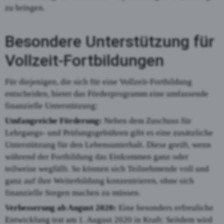
zu bringen.
Besondere Unterstützung für
Vollzeit-Fortbildungen
Für diejenigen, die sich für eine Vollzeit-Fortbildung
entscheiden, bietet das Förderprogramm eine umfassende
finanzielle Unterstützung:
Umfangreiche Förderung:
Neben dem Zuschuss für
Lehrgangs- und Prüfungsgebühren gibt es eine zusätzliche
Unterstützung für den Lebensunterhalt. Diese greift, wenn
während der Fortbildung das Einkommen ganz oder
teilweise wegfällt. So können sich Teilnehmende voll und
ganz auf ihre Weiterbildung konzentrieren, ohne sich
finanzielle Sorgen machen zu müssen.
Verbesserung ab August 2020:
Eine besonders erfreuliche
Entwicklung trat am 1. August 2020 in Kraft: Seitdem wird