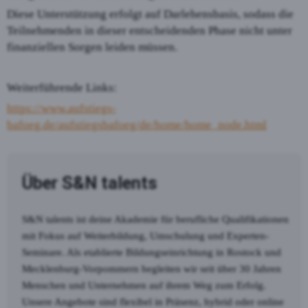
Diese Unterstützung erfolgt auf Darlehensbasis, sodass die
Teilnehmenden in dieser entscheidenden Phase nicht unter
finanziellen Sorgen leiden müssen.
Weiterführende Links:
https://www.aufstiegs-
bafoeg.de/aufstiegsbafoeg/de/home/home_node.html
Über S&N talents
S&N talents ist deine Akademie für berufliche Qualifikationen
mit Fokus auf Weiterbildung, Umschulung und Experten-
Seminare. Als etablierte Bildungseinrichtung in Rostock und
Mecklenburg-Vorpommern begleiten wir seit über 30 Jahren
Menschen und Unternehmen auf ihrem Weg zum Erfolg.
Unsere Angebote sind flexibel in Präsenz, hybrid oder online