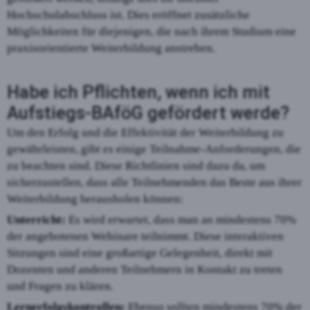
Hochschulabschluss ist. Dies eröffnet zusätzliche
Möglichkeiten für diejenigen, die nach ihrem Studium eine
praxisorientierte Weiterbildung anstreben.
Habe ich Pflichten, wenn ich mit
Aufstiegs-BAföG gefördert werde?
Um den Erfolg und die Effektivität der Weiterbildung zu
gewährleisten, gibt es einige Teilnahme-Anforderungen, die
zu beachten sind. Diese Richtlinien sind dazu da, um
sicherzustellen, dass alle Teilnehmenden das Beste aus ihrer
Weiterbildung herausholen können:
Unterricht:
Es wird erwartet, dass man an mindestens 70%
der angebotenen Webinare teilnimmt. Diese interaktiven
Sitzungen sind eine großartige Gelegenheit, direkt mit
Dozenten und anderen Teilnehmern in Kontakt zu treten
und Fragen zu klären.
Lernerfolgskontrollen:
Ebenso sollten mindestens 70% der