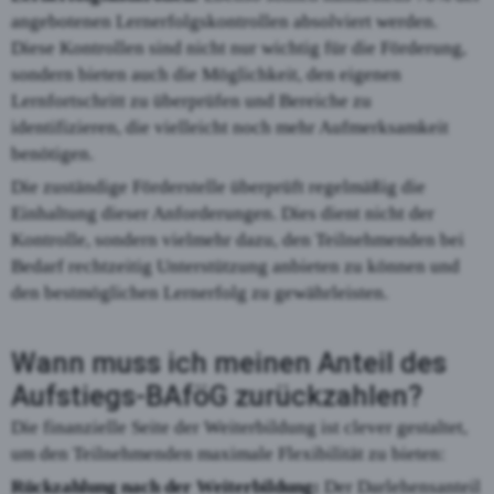
angebotenen Lernerfolgskontrollen absolviert werden.
Diese Kontrollen sind nicht nur wichtig für die Förderung,
sondern bieten auch die Möglichkeit, den eigenen
Lernfortschritt zu überprüfen und Bereiche zu
identifizieren, die vielleicht noch mehr Aufmerksamkeit
benötigen.
Die zuständige Förderstelle überprüft regelmäßig die
Einhaltung dieser Anforderungen. Dies dient nicht der
Kontrolle, sondern vielmehr dazu, den Teilnehmenden bei
Bedarf rechtzeitig Unterstützung anbieten zu können und
den bestmöglichen Lernerfolg zu gewährleisten.
Wann muss ich meinen Anteil des
Aufstiegs-BAföG zurückzahlen?
Die finanzielle Seite der Weiterbildung ist clever gestaltet,
um den Teilnehmenden maximale Flexibilität zu bieten:
Rückzahlung nach der Weiterbildung:
Der Darlehensanteil