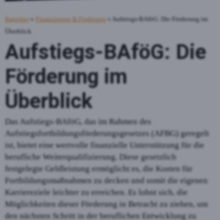
Ratgeber
»
Finanzierung & Förderung
» Aufstiegs-BAföG: Die Förderung im
Überblick
Aufstiegs-BAföG: Die
Förderung im
Überblick
Das Aufstiegs-BAföG, das im Rahmen des
Aufstiegsfortbildungsförderungsgesetzes (AFBG) geregelt
ist, bietet eine wertvolle finanzielle Unterstützung für die
berufliche Weiterqualifizierung. Diese gesetzlich
festgelegte Geldleistung ermöglicht es, die Kosten für
Fortbildungsmaßnahmen zu decken und somit die eigenen
Karriereziele leichter zu erreichen. Es lohnt sich, die
Möglichkeiten dieser Förderung in Betracht zu ziehen, um
den nächsten Schritt in der beruflichen Entwicklung zu