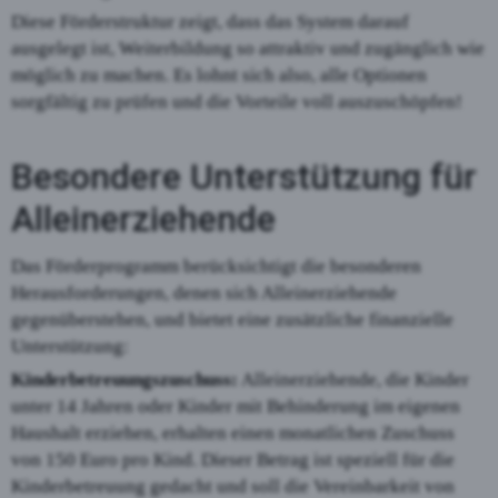
Diese Förderstruktur zeigt, dass das System darauf
ausgelegt ist, Weiterbildung so attraktiv und zugänglich wie
möglich zu machen. Es lohnt sich also, alle Optionen
sorgfältig zu prüfen und die Vorteile voll auszuschöpfen!
Besondere Unterstützung für
Alleinerziehende
Das Förderprogramm berücksichtigt die besonderen
Herausforderungen, denen sich Alleinerziehende
gegenüberstehen, und bietet eine zusätzliche finanzielle
Unterstützung:
Kinderbetreuungszuschuss:
Alleinerziehende, die Kinder
unter 14 Jahren oder Kinder mit Behinderung im eigenen
Haushalt erziehen, erhalten einen monatlichen Zuschuss
von 150 Euro pro Kind. Dieser Betrag ist speziell für die
Kinderbetreuung gedacht und soll die Vereinbarkeit von