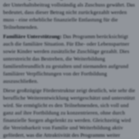
der Unterhaltsbeitrag vollständig als Zuschuss gewährt. Das
bedeutet, dass dieser Betrag nicht zurückgezahlt werden
muss - eine erhebliche finanzielle Entlastung für die
Teilnehmenden.
Familiäre Unterstützung:
Das Programm berücksichtigt
auch die familiäre Situation. Für Ehe- oder Lebenspartner
sowie Kinder werden zusätzliche Zuschläge gezahlt. Dies
unterstreicht das Bestreben, die Weiterbildung
familienfreundlich zu gestalten und niemanden aufgrund
familiärer Verpflichtungen von der Fortbildung
auszuschließen.
Diese großzügige Förderstruktur zeigt deutlich, wie sehr die
berufliche Weiterentwicklung wertgeschätzt und unterstützt
wird. Sie ermöglicht es den Teilnehmenden, sich voll und
ganz auf ihre Fortbildung zu konzentrieren, ohne durch
finanzielle Sorgen abgelenkt zu werden. Gleichzeitig wird
die Vereinbarkeit von Familie und Weiterbildung aktiv
gefördert, was die Attraktivität des Programms weiter