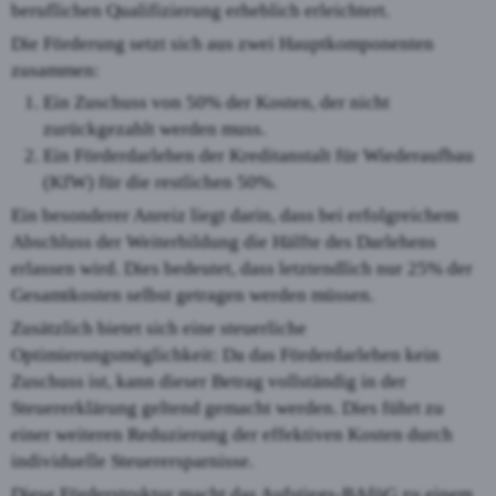
beruflichen Qualifizierung erheblich erleichtert.
Die Förderung setzt sich aus zwei Hauptkomponenten
zusammen:
Ein Zuschuss von 50% der Kosten, der nicht
zurückgezahlt werden muss.
Ein Förderdarlehen der Kreditanstalt für Wiederaufbau
(KfW) für die restlichen 50%.
Ein besonderer Anreiz liegt darin, dass bei erfolgreichem
Abschluss der Weiterbildung die Hälfte des Darlehens
erlassen wird. Dies bedeutet, dass letztendlich nur 25% der
Gesamtkosten selbst getragen werden müssen.
Zusätzlich bietet sich eine steuerliche
Optimierungsmöglichkeit: Da das Förderdarlehen kein
Zuschuss ist, kann dieser Betrag vollständig in der
Steuererklärung geltend gemacht werden. Dies führt zu
einer weiteren Reduzierung der effektiven Kosten durch
individuelle Steuerersparnisse.
Diese Förderstruktur macht das Aufstiegs-BAföG zu einem