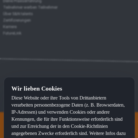
Deine Praxiserfahrung
Teilnehmer werben Teilnehmer
Über S&N talents
Zertifizierungen
Karriere
FutureLink
Kontakt
⦁
Impressum
⦁
Datenschutz
Wir lieben Cookies
Diese Website oder ihre Tools von Drittanbietern
Made with
by
sunWeb
and recommended by
sunLocal
verarbeiten personenbezogene Daten (z. B. Browserdaten,
IP-Adressen) und verwenden Cookies oder andere
Kennungen, die für ihre Funktionsweise erforderlich sind
und zur Erreichung der in den Cookie-Richtlinien
S&N talents ist eine Marke von
angegebenen Zwecke erforderlich sind. Weitere Infos dazu