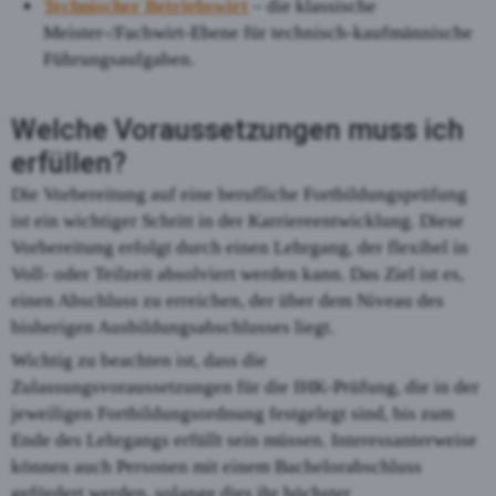
Technischer Betriebswirt
– die klassische
Meister-/Fachwirt-Ebene für technisch-kaufmännische
Führungsaufgaben.
Welche Voraussetzungen muss ich
erfüllen?
Die Vorbereitung auf eine berufliche Fortbildungsprüfung
ist ein wichtiger Schritt in der Karriereentwicklung. Diese
Vorbereitung erfolgt durch einen Lehrgang, der flexibel in
Voll- oder Teilzeit absolviert werden kann. Das Ziel ist es,
einen Abschluss zu erreichen, der über dem Niveau des
bisherigen Ausbildungsabschlusses liegt.
Wichtig zu beachten ist, dass die
Zulassungsvoraussetzungen für die IHK-Prüfung, die in der
jeweiligen Fortbildungsordnung festgelegt sind, bis zum
Ende des Lehrgangs erfüllt sein müssen. Interessanterweise
können auch Personen mit einem Bachelorabschluss
gefördert werden, solange dies ihr höchster