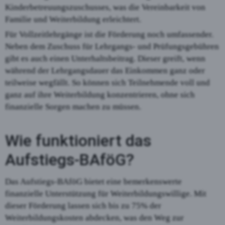
Kinderbetreuungszuschusses, was die Vereinbarkeit von
Familie und Weiterbildung erleichtert.
Für Vollzeitlehrgänge ist die Förderung noch umfassender.
Neben dem Zuschuss für Lehrgangs- und Prüfungsgebühren
gibt es auch einen Unterhaltsbeitrag. Dieser greift, wenn
während der Lehrgangsdauer das Einkommen ganz oder
teilweise wegfällt. So können sich Teilnehmende voll und
ganz auf ihre Weiterbildung konzentrieren, ohne sich
finanzielle Sorgen machen zu müssen.
Wie funktioniert das
Aufstiegs-BAföG?
Das Aufstiegs-BAföG bietet eine bemerkenswerte
finanzielle Unterstützung für Weiterbildungswillige. Mit
dieser Förderung lassen sich bis zu 75% der
Weiterbildungskosten abdecken, was den Weg zur