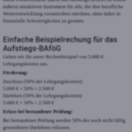
äußerst attraktiven Instrument für alle, die ihre berufliche
Weiterentwicklung vorantreiben möchten, ohne dabei in
finanzielle Schwierigkeiten zu geraten.
Einfache Beispielrechung für das
Aufstiegs-BAföG
Gehen wir für unser Rechenbeispiel von 5.000 €
Lehrgangskosten aus.
Förderung:
Zuschuss (50% der Lehrgangskosten):
5.000 € × 50% = 2.500 €
Darlehen (50% der Lehrgangskosten):
5.000 € × 50% = 2.500 €
Erlass bei bestandener Prüfung:
Bei bestandener Prüfung werden 50% des noch nicht fällig
gewordenen Darlehens erlassen.