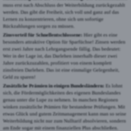
muss erst nach Abschluss der Weiterbildung zurückgezahlt
werden. Das gibt die Freiheit, sich voll und ganz auf das
Lernen zu konzentrieren, ohne sich um sofortige
Rückzahlungen sorgen zu müssen.
Zinsvorteil für Schnellentschlossene:
Hier gibt es eine
besonders attraktive Option für Sparfüchse! Zinsen werden
erst zwei Jahre nach Lehrgangsende fällig. Das bedeutet:
Wer in der Lage ist, das Darlehen innerhalb dieser zwei
Jahre zurückzuzahlen, profitiert von einem komplett
zinsfreien Darlehen. Das ist eine einmalige Gelegenheit,
Geld zu sparen!
Zusätzliche Prämien in einigen Bundesländern:
Es lohnt
sich, die Fördermöglichkeiten des eigenen Bundeslandes
genau unter die Lupe zu nehmen. In manchen Regionen
winken zusätzliche Prämien für bestandene Prüfungen. Mit
etwas Glück und gutem Zeitmanagement kann man so seine
Weiterbildung nicht nur zum Nulltarif absolvieren, sondern
am Ende sogar mit einem finanziellen Plus abschließen.