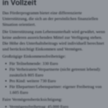
in Vollzeit
Das Förderprogramm bietet eine differenzierte
Unterstützung, die sich an der persönlichen finanziellen
Situation orientiert.
Die Unterstützung zum Lebensunterhalt wird gewährt, wenn
keine anderen ausreichenden Mittel zur Verfügung stehen.
Die Höhe des Unterhaltsbeitrags wird individuell berechnet
und berücksichtigt Einkommen und Vermögen.
Großzügige Einkommensfreibeträge:
Für Teilnehmende: 330 Euro
Für Verheiratete/Verpartnerte (nicht getrennt lebend):
zusätzlich 805 Euro
Pro Kind: weitere 730 Euro
Für Ehepartner/Lebenspartner: eigener Freibetrag von
1.605 Euro
Faire Vermögensberücksichtigung:
Vermögensfreibetrag: 45.000 Euro