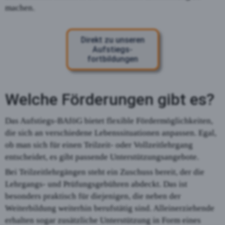
machen.
Direkt zu unseren
Aufstiegs­
fortbildungen
Welche Förderungen gibt es?
Das Aufstiegs-BAföG bietet flexible Fördermöglichkeiten,
die sich an verschiedene Lebenssituationen anpassen. Egal,
ob man sich für einen Teilzeit- oder Vollzeitlehrgang
entscheidet, es gibt passende Unterstützungsangebote.
Bei Teilzeitlehrgängen steht ein Zuschuss bereit, der die
Lehrgangs- und Prüfungsgebühren abdeckt. Das ist
besonders praktisch für diejenigen, die neben der
Weiterbildung weiterhin berufstätig sind. Alleinerziehende
erhalten sogar zusätzliche Unterstützung in Form eines