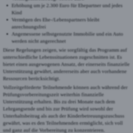
Erhöhung um je 2.300 Euro für Ehepartner und jedes
Kind
Vermögen des Ehe-/Lebenspartners bleibt
anrechnungsfrei
Angemessene selbstgenutzte Immobilie und ein Auto
werden nicht angerechnet
Diese Regelungen zeigen, wie sorgfältig das Programm auf
unterschiedliche Lebenssituationen zugeschnitten ist. Es
bietet einen ausgewogenen Ansatz, der einerseits finanzielle
Unterstützung gewährt, andererseits aber auch vorhandene
Ressourcen berücksichtigt.
Vollzeitgeförderte Teilnehmende können auch während der
Prüfungsvorbereitungszeit weiterhin finanzielle
Unterstützung erhalten. Bis zu drei Monate nach dem
Lehrgangsende und bis zur Prüfung wird sowohl der
Unterhaltsbeitrag als auch der Kinderbetreuungszuschuss
gewährt, was es den Teilnehmenden ermöglicht, sich voll
und ganz auf die Vorbereitung zu konzentrieren.