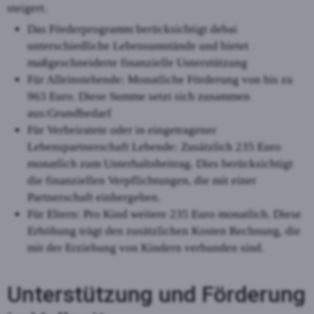
steigert.
Das Förderprogramm berücksichtigt debai
unterschiedliche Lebensumstände und bietet
maßgeschneiderte finanzielle Unterstützung
Für Alleinstehende: Monatliche Förderung von bis zu
963 Euro. Diese Summe setzt sich zusammen
aus:Grundbedarf
Für Verheiratete oder in eingetragener
Lebenspartnerschaft Lebende: Zusätzlich 235 Euro
monatlich zum Unterhaltsbeitrag. Dies berücksichtigt
die finanziellen Verpflichtungen, die mit einer
Partnerschaft einhergehen.
Für Eltern: Pro Kind weitere 235 Euro monatlich. Diese
Erhöhung trägt den zusätzlichen Kosten Rechnung, die
mit der Erziehung von Kindern verbunden sind.
Unterstützung und Förderung