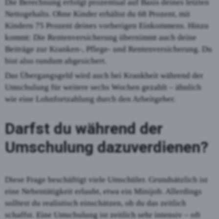
Die Berechnung erfolgt prozentual auf Basis deines letzten
Nettogehalts. Ohne Kinder erhältst du 68 Prozent, mit
Kindern 75 Prozent deines vorherigen Einkommens. Hinzu
kommt: Die Rentenversicherung übernimmt auch deine
Beiträge zur Kranken-, Pflege- und Rentenversicherung. Du
bist also rundum abgesichert.
Das Übergangsgeld wird auch bei Krankheit während der
Umschulung für weitere sechs Wochen gezahlt – ähnlich
wie eine Lohnfortzahlung durch den Arbeitgeber.
Darfst du während der
Umschulung dazuverdienen?
Diese Frage beschäftigt viele Umschüler. Grundsätzlich ist
eine Nebentätigkeit erlaubt, etwa ein Minijob. Allerdings
solltest du realistisch einschätzen, ob du das zeitlich
schaffst. Eine Umschulung ist zeitlich sehr intensiv – oft