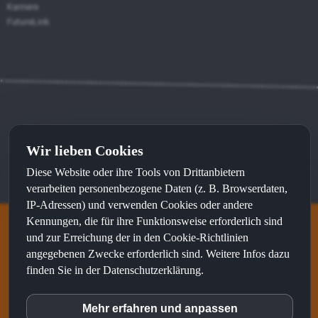
Karriere
FutureLink
Kontakt
⦁
Impressum
⦁
Datenschutz
Wir lieben Cookies
Diese Website oder ihre Tools von Drittanbietern
Made with
by
sunWeb
and recommended by
sunLocal
verarbeiten personenbezogene Daten (z. B. Browserdaten,
IP-Adressen) und verwenden Cookies oder andere
Kennungen, die für ihre Funktionsweise erforderlich sind
und zur Erreichung der in den Cookie-Richtlinien
S&N talents ist eine Marke von
angegebenen Zwecke erforderlich sind. Weitere Infos dazu
finden Sie in der Datenschutzerklärung.
Mehr erfahren und anpassen
inCMS