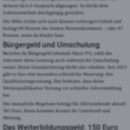
deinem ALG-I-Anspruch abgezogen. So bleibt dein
Lebensunterhalt durchgängig gesichert.
Die Höhe richtet sich nach deinem vorherigen Gehalt und
beträgt 60 Prozent des letzten Nettoeinkommens – oder 67
Prozent, wenn du Kinder hast.
Bürgergeld und Umschulung
Beziehst du Bürgergeld (ehemals Hartz IV), zahlt das
Jobcenter diese Leistung auch während der Umschulung
weiter. Deine Grundsicherung bleibt also erhalten. Seit 2023
gibt es hier eine besonders erfreuliche Neuerung: den
Qualifizierungsvorrang. Das bedeutet, dass deine
Weiterqualifikation Vorrang vor schneller Jobvermittlung
hat.
Der monatliche Regelsatz beträgt für Alleinstehende aktuell
563 Euro, hinzu kommen Kosten für Unterkunft und
Heizung.
Das Weiterbildungsgeld: 150 Euro