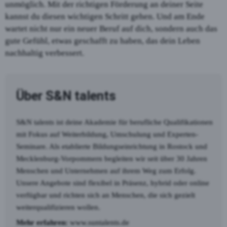
unmöglich. Mit der richtigen Förderung an deiner Seite
kannst du diesen wichtigen Schritt gehen. Und am Ende
wartet nicht nur ein neuer Beruf auf dich, sondern auch das
gute Gefühl, etwas geschafft zu haben, das dein Leben
nachhaltig verbessert.
Über S&N talents
S&N talents ist deine Akademie für berufliche Qualifikationen
mit Fokus auf Weiterbildung, Umschulung und Experten-
Seminare. Als etablierte Bildungseinrichtung in Rostock und
Mecklenburg-Vorpommern begleiten wir seit über 30 Jahren
Menschen und Unternehmen auf ihrem Weg zum Erfolg.
Unsere Angebote sind flexibel in Präsenz, hybrid oder online
verfügbar und richten sich an Menschen, die sich gezielt
weiterqualifizieren wollen.
Mehr erfahren:
www.suntalents.de