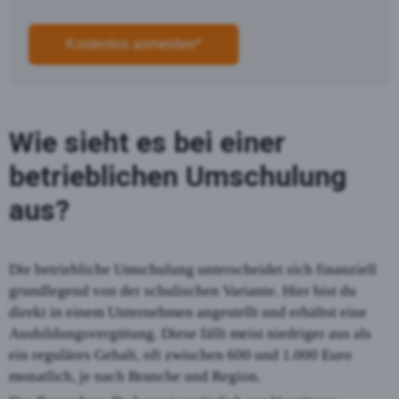
Kostenlos anmelden*
Wie sieht es bei einer
betrieblichen Umschulung
aus?
Die betriebliche Umschulung unterscheidet sich finanziell
grundlegend von der schulischen Variante. Hier bist du
direkt in einem Unternehmen angestellt und erhältst eine
Ausbildungsvergütung. Diese fällt meist niedriger aus als
ein reguläres Gehalt, oft zwischen 600 und 1.000 Euro
monatlich, je nach Branche und Region.