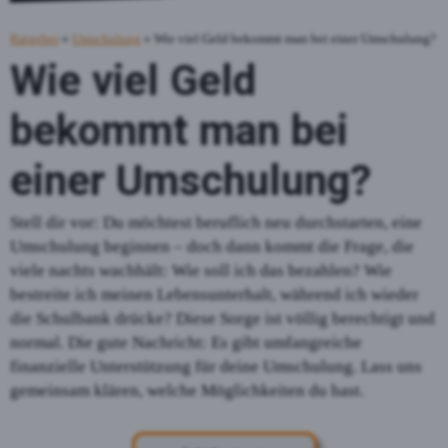
Ratgeber
»
Umschulung
» Wie viel Geld bekommt man bei einer Umschulung?
Wie viel Geld
bekommt man bei
einer Umschulung?
Stell dir vor: Du möchtest beruflich neu durchstarten, eine
Umschulung beginnen – doch dann kommt die Frage, die
viele nachts wachhält: Wie soll ich das bezahlen? Wie
bestreite ich meinen Lebensunterhalt, während ich wieder
die Schulbank drücke? Diese Sorge ist völlig berechtigt und
normal. Die gute Nachricht: Es gibt umfangreiche
finanzielle Unterstützung für deine Umschulung. Lass uns
gemeinsam klären, welche Möglichkeiten du hast.