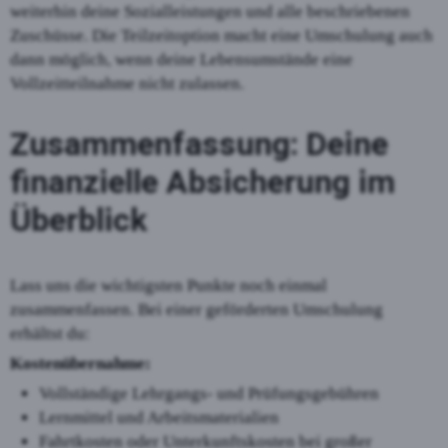
weiterhin deine Sozialleistungen und alle beschriebenen
Zuschüsse. Die Teilzeitoption macht eine Umschulung auch
dann möglich, wenn deine Lebensumstände eine
Vollzeitteilnahme nicht zulassen.
Zusammenfassung: Deine
finanzielle Absicherung im
Überblick
Lass uns die wichtigsten Punkte noch einmal
zusammenfassen. Bei einer geförderten Umschulung
erhältst du:
Kostenübernahme:
Vollständige Lehrgangs- und Prüfungsgebühren
Lernmittel und Arbeitsmaterialien
Fahrtkosten oder Unterkunftskosten bei großer