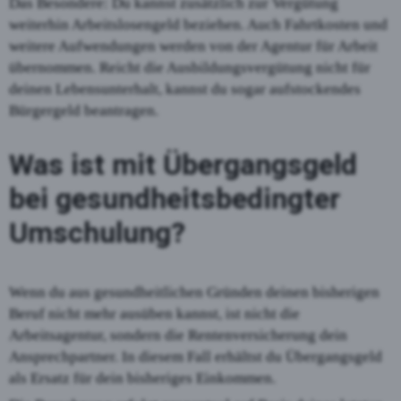
Das Besondere: Du kannst zusätzlich zur Vergütung
weiterhin Arbeitslosengeld beziehen. Auch Fahrtkosten und
weitere Aufwendungen werden von der Agentur für Arbeit
übernommen. Reicht die Ausbildungsvergütung nicht für
deinen Lebensunterhalt, kannst du sogar aufstockendes
Bürgergeld beantragen.
Was ist mit Übergangsgeld
bei gesundheitsbedingter
Umschulung?
Wenn du aus gesundheitlichen Gründen deinen bisherigen
Beruf nicht mehr ausüben kannst, ist nicht die
Arbeitsagentur, sondern die Rentenversicherung dein
Ansprechpartner. In diesem Fall erhältst du Übergangsgeld
als Ersatz für dein bisheriges Einkommen.