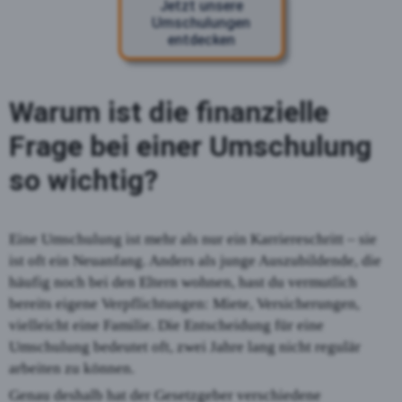
Jetzt unsere
Umschulungen
entdecken
Warum ist die finanzielle
Frage bei einer Umschulung
so wichtig?
Eine Umschulung ist mehr als nur ein Karriereschritt – sie
ist oft ein Neuanfang. Anders als junge Auszubildende, die
häufig noch bei den Eltern wohnen, hast du vermutlich
bereits eigene Verpflichtungen: Miete, Versicherungen,
vielleicht eine Familie. Die Entscheidung für eine
Umschulung bedeutet oft, zwei Jahre lang nicht regulär
arbeiten zu können.
Genau deshalb hat der Gesetzgeber verschiedene