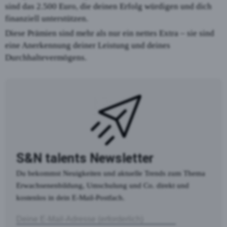
sind das 2.500 Euro, die deinen Erfolg würdigen und dich
finanziell unterstützen.
Diese Prämien sind mehr als nur ein nettes Extra – sie sind
eine Anerkennung deiner Leistung und deines
Durchhaltevermögens.
S&N talents Newsletter
Du bekommst Neuigkeiten und aktuelle Trends zum Thema
Erwachsenenbildung, Umschulung und Co. direkt und
kostenlos in dein E-Mail-Postfach.