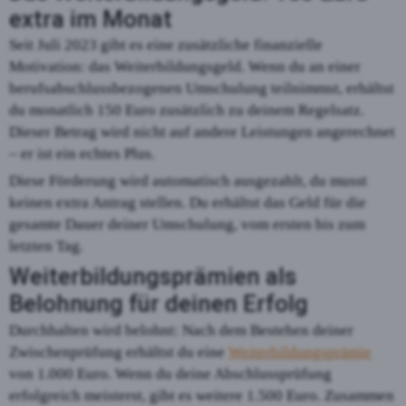
extra im Monat
Seit Juli 2023 gibt es eine zusätzliche finanzielle
Motivation: das Weiterbildungsgeld. Wenn du an einer
berufsabschlussbezogenen Umschulung teilnimmst, erhältst
du monatlich 150 Euro zusätzlich zu deinem Regelsatz.
Dieser Betrag wird nicht auf andere Leistungen angerechnet
– er ist ein echtes Plus.
Diese Förderung wird automatisch ausgezahlt, du musst
keinen extra Antrag stellen. Du erhältst das Geld für die
gesamte Dauer deiner Umschulung, vom ersten bis zum
letzten Tag.
Weiterbildungsprämien als
Belohnung für deinen Erfolg
Durchhalten wird belohnt: Nach dem Bestehen deiner
Zwischenprüfung erhältst du eine
Weiterbildungsprämie
von 1.000 Euro. Wenn du deine Abschlussprüfung
erfolgreich meisterst, gibt es weitere 1.500 Euro. Zusammen