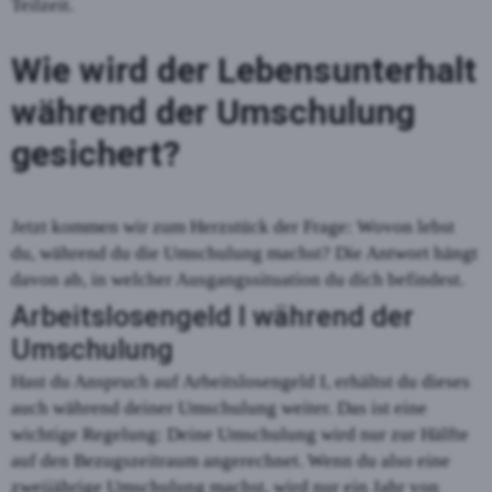
Teilzeit.
Wie wird der Lebensunterhalt
während der Umschulung
gesichert?
Jetzt kommen wir zum Herzstück der Frage: Wovon lebst
du, während du die Umschulung machst? Die Antwort hängt
davon ab, in welcher Ausgangssituation du dich befindest.
Arbeitslosengeld I während der
Umschulung
Hast du Anspruch auf Arbeitslosengeld I, erhältst du dieses
auch während deiner Umschulung weiter. Das ist eine
wichtige Regelung: Deine Umschulung wird nur zur Hälfte
auf den Bezugszeitraum angerechnet. Wenn du also eine
zweijährige Umschulung machst, wird nur ein Jahr von