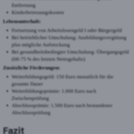
Entfernung
Kinderbetreuungskosten
Lebensunterhalt:
Fortsetzung von Arbeitslosengeld I oder Bürgergeld
Bei betrieblicher Umschulung: Ausbildungsvergütung
plus mögliche Aufstockung
Bei gesundheitsbedingter Umschulung: Übergangsgeld
(68-75 % des letzten Nettogehalts)
Zusätzliche Förderungen:
Weiterbildungsgeld: 150 Euro monatlich für die
gesamte Dauer
Weiterbildungsprämie: 1.000 Euro nach
Zwischenprüfung
Abschlussprämie: 1.500 Euro nach bestandener
Abschlussprüfung
Fazit