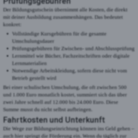
Prüfungsgebühren
Der Bildungsgutschein übernimmt alle Kosten, die direkt
mit deiner Ausbildung zusammenhängen. Das bedeutet
konkret:
Vollständige Kursgebühren für die gesamte
Umschulungsdauer
Prüfungsgebühren für Zwischen- und Abschlussprüfung
Lernmittel wie Bücher, Fachzeitschriften oder digitale
Lernmaterialien
Notwendige Arbeitskleidung, sofern diese nicht vom
Betrieb gestellt wird
Bei einer schulischen Umschulung, die oft zwischen 500
und 1.000 Euro monatlich kostet, summiert sich das über
zwei Jahre schnell auf 12.000 bis 24.000 Euro. Diese
Summe musst du nicht selbst aufbringen.
Fahrtkosten und Unterkunft
Die Wege zur Bildungseinrichtung können ins Geld gehen –
auch hier springt die Förderung ein. Wenn du täglich zur