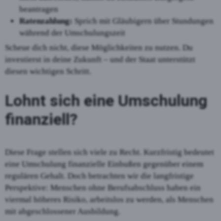
beantragen
Ratenzahlung:
Sprich mit Gläubigern über Stundungen
während der Umschulungszeit
Scheue dich nicht, diese Möglichkeiten zu nutzen. Du
investierst in deine Zukunft – und der Staat unterstützt
diesen wichtigen Schritt.
Lohnt sich eine Umschulung
finanziell?
Diese Frage stellen sich viele zu Recht. Kurzfristig bedeutet
eine Umschulung finanzielle Einbußen gegenüber einem
regulären Gehalt. Doch betrachten wir die langfristige
Perspektive: Menschen ohne Berufsabschluss haben ein
viermal höheres Risiko, arbeitslos zu werden, als Menschen
mit abgeschlossener Ausbildung.