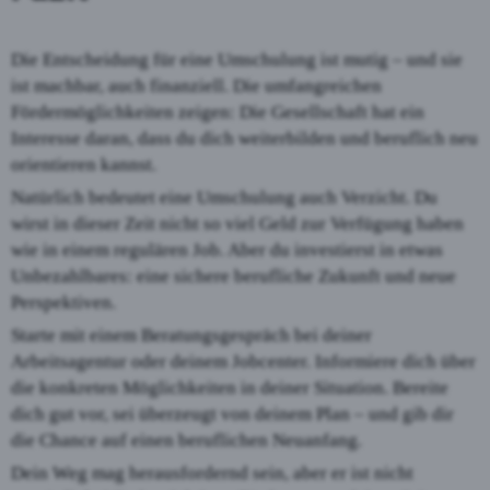
Die Entscheidung für eine Umschulung ist mutig – und sie
ist machbar, auch finanziell. Die umfangreichen
Fördermöglichkeiten zeigen: Die Gesellschaft hat ein
Interesse daran, dass du dich weiterbilden und beruflich neu
orientieren kannst.
Natürlich bedeutet eine Umschulung auch Verzicht. Du
wirst in dieser Zeit nicht so viel Geld zur Verfügung haben
wie in einem regulären Job. Aber du investierst in etwas
Unbezahlbares: eine sichere berufliche Zukunft und neue
Perspektiven.
Starte mit einem Beratungsgespräch bei deiner
Arbeitsagentur oder deinem Jobcenter. Informiere dich über
die konkreten Möglichkeiten in deiner Situation. Bereite
dich gut vor, sei überzeugt von deinem Plan – und gib dir
die Chance auf einen beruflichen Neuanfang.
Dein Weg mag herausfordernd sein, aber er ist nicht