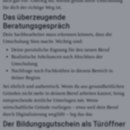
dich gut vor: Überleg dir, warum genau diese Umschulung
für dich der richtige Weg ist.
Das überzeugende
Beratungsgespräch
Dein Sachbearbeiter muss erkennen können, dass die
Umschulung Sinn macht. Wichtig sind:
Deine persönliche Eignung für den neuen Beruf
Realistische Jobchancen nach Abschluss der
Umschulung
Nachfrage nach Fachkräften in diesem Bereich in
deiner Region
Sei ehrlich und authentisch. Wenn du aus gesundheitlichen
Gründen nicht mehr in deinem Beruf arbeiten kannst, bring
entsprechende ärztliche Unterlagen mit. Wenn
wirtschaftliche Gründe vorliegen – etwa weil dein Beruf
durch Digitalisierung wegfällt – leg das dar.
Der Bildungsgutschein als Türöffner