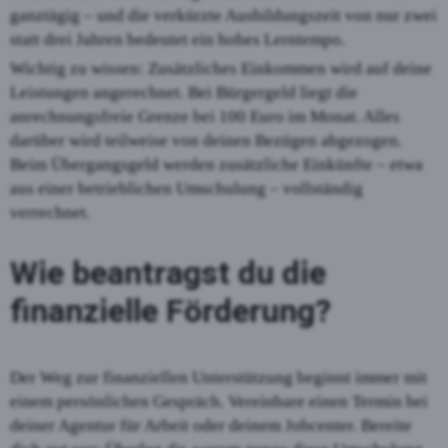
ganztägig – und die verkürzte Ausbildungszeit von nur zwei
statt drei Jahren bedeutet ein hohes Lerntempo.
Wichtig zu wissen: Zusätzliches Einkommen wird auf deine
Leistungen angerechnet. Bei Bürgergeld liegt die
anrechnungsfreie Grenze bei 100 Euro im Monat. Alles
darüber wird teilweise von deinen Bezügen abgezogen.
Beim Übergangsgeld werden zusätzliche Einkünfte – etwa
aus einer betrieblichen Umschulung – vollständig
verrechnet.
Wie beantragst du die
finanzielle Förderung?
Der Weg zur finanziellen Unterstützung beginnt immer mit
einem persönlichen Gespräch. Vereinbare einen Termin bei
deiner Agentur für Arbeit oder deinem Jobcenter. Bereite