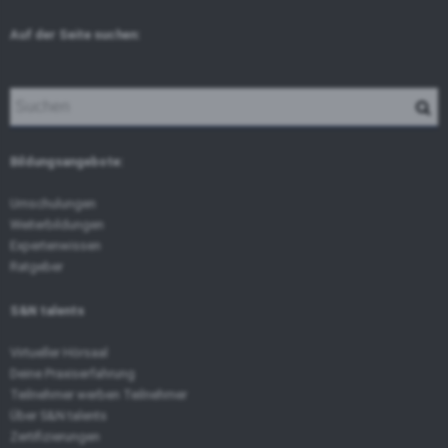
Auf der Seite suchen:
Bildungsangebote:
Umschulungen
Weiterbildungen
Expertenwissen
Ratgeber
S&N talents
Virtueller Hörsaal
Deine Praxiserfahrung
Teilnehmer werben Teilnehmer
Über S&N talents
Zertifizierungen