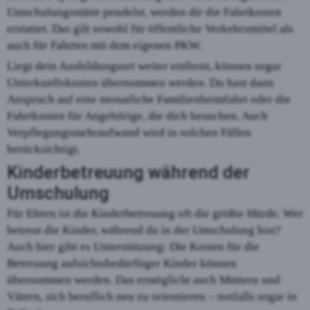
Umschulungsstätte pendelst, werden dir die Fahrtkosten
erstattet. Das gilt sowohl für öffentliche Verkehrsmittel als
auch für Fahrten mit dem eigenen PKW.
Liegt dein Ausbildungsort weiter entfernt, können sogar
Unterkunftskosten übernommen werden. Du hast dann
Anspruch auf eine monatliche Familienheimfahrt oder die
Fahrtkosten für Angehörige, die dich besuchen. Auch
Verpflegungsmehraufwand wird in solchen Fällen
berücksichtigt.
Kinderbetreuung während der
Umschulung
Für Eltern ist die Kinderbetreuung oft die größte Hürde. Wer
betreut die Kinder, während du in der Umschulung bist?
Auch hier gibt es Unterstützung: Die Kosten für die
Betreuung aufsichtsbedürftiger Kinder können
übernommen werden. Das ermöglicht auch Müttern und
Vätern, sich beruflich neu zu orientieren – notfalls sogar in