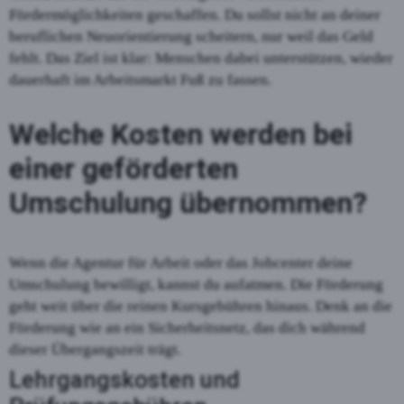
Fördermöglichkeiten geschaffen. Du sollst nicht an deiner
beruflichen Neuorientierung scheitern, nur weil das Geld
fehlt. Das Ziel ist klar: Menschen dabei unterstützen, wieder
dauerhaft im Arbeitsmarkt Fuß zu fassen.
Welche Kosten werden bei
einer geförderten
Umschulung übernommen?
Wenn die Agentur für Arbeit oder das Jobcenter deine
Umschulung bewilligt, kannst du aufatmen. Die Förderung
geht weit über die reinen Kursgebühren hinaus. Denk an die
Förderung wie an ein Sicherheitsnetz, das dich während
dieser Übergangszeit trägt.
Lehrgangskosten und