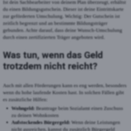
Ist dein Sachbearbeiter von deinem Plan überzeugt, erhältst
du einen Bildungsgutschein. Dieser ist deine Eintrittskarte
zur geförderten Umschulung. Wichtig: Der Gutschein ist
zeitlich begrenzt und an bestimmte Bildungsträger
gebunden. Achte darauf, dass deine Wunsch-Umschulung
durch einen zertifizierten Träger angeboten wird.
Was tun, wenn das Geld
trotzdem nicht reicht?
Auch mit allen Förderungen kann es eng werden, besonders
wenn du hohe laufende Kosten hast. In solchen Fällen gibt
es zusätzliche Hilfen:
Wohngeld:
Beantrage beim Sozialamt einen Zuschuss
zu deinen Wohnkosten
Aufstockendes Bürgergeld:
Wenn deine Leistungen
nicht ausreichen, kannst du zusätzlich Bürgergeld