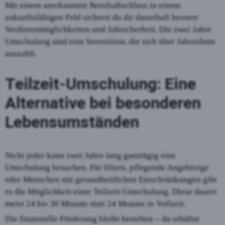
Mit einem anerkannten Berufsabschluss in einem
zukunftsfähigen Feld sicherst du dir dauerhaft bessere
Verdienstmöglichkeiten und Jobsicherheit. Die zwei Jahre
Umschulung sind eine Investition, die sich über Jahrzehnte
auszahlt.
Teilzeit-Umschulung: Eine
Alternative bei besonderen
Lebensumständen
Nicht jeder kann zwei Jahre lang ganztägig eine
Umschulung besuchen. Für Eltern, pflegende Angehörige
oder Menschen mit gesundheitlichen Einschränkungen gibt
es die Möglichkeit einer Teilzeit-Umschulung. Diese dauert
meist 24 bis 30 Monate statt 24 Monate in Vollzeit.
Die finanzielle Förderung bleibt bestehen – du erhältst