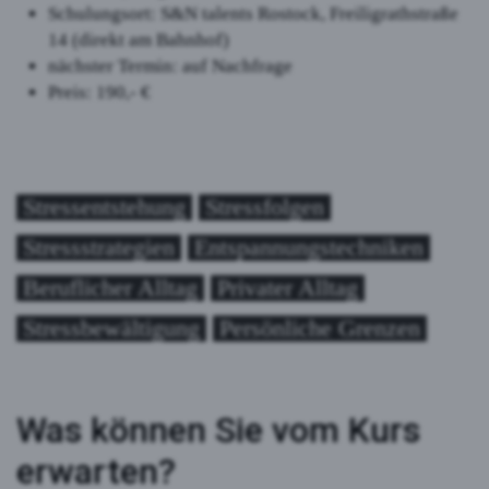
Schulungsort: S&N talents Rostock, Freiligrathstraße
14 (direkt am Bahnhof)
nächster Termin: auf Nachfrage
Preis: 190,- €
Stressentstehung
Stressfolgen
Stressstrategien
Entspannungstechniken
Beruflicher Alltag
Privater Alltag
Stressbewältigung
Persönliche Grenzen
Was können Sie vom Kurs
erwarten?