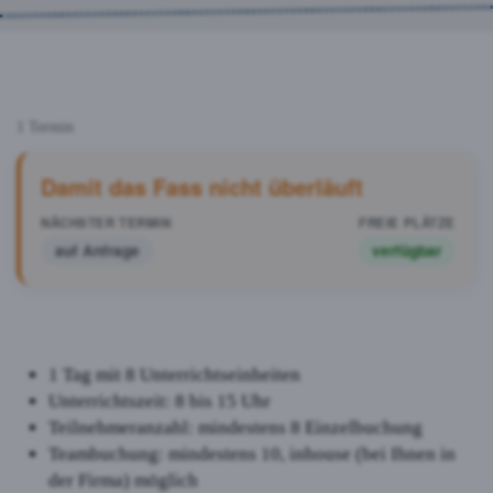
1 Termin
Damit das Fass nicht überläuft
auf Anfrage
verfügbar
1 Tag mit 8 Unterrichtseinheiten
Unterrichtszeit: 8 bis 15 Uhr
Teilnehmeranzahl: mindestens 8 Einzelbuchung
Teambuchung: mindestens 10, inhouse (bei Ihnen in
der Firma) möglich