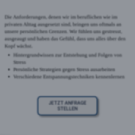
Die Anforderungen, denen wir im beruflichen wie im
privaten Alttag ausgesetzt sind, bringen uns oftmals an
unsere persönlichen Grenzen. Wir fühlen uns gestresst,
ausgeaugt und haben das Gefühl, dass uns alles über den
Kopf wächst.
Hintergrundwissen zur Entstehung und Folgen von
Stress
Persönliche Strategien gegen Stress ausarbeiten
Verschiedene Entspannungstechniken kennenlernen
JETZT ANFRAGE
STELLEN