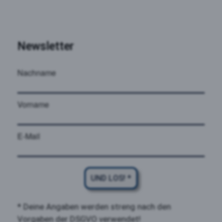
Newsletter
Nachname
Vorname
E-Mail
UND LOS! *
* Deine Angaben werden streng nach den
Vorgaben der DSGVO verwendet!