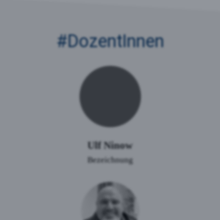
#Dozent­Innen
Ulf Ninow
Bezeichnung