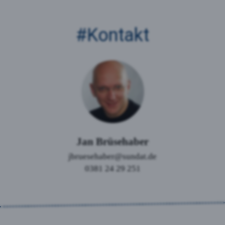
#Kontakt
Jan Brüsehaber
jbruesehaber
@sundat.de
0381 24 29 251