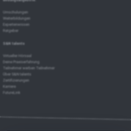
Umschulungen
Weiterbildungen
Expertenwissen
Ratgeber
S&N talents
Virtueller Hörsaal
Deine Praxiserfahrung
Teilnehmer werben Teilnehmer
Über S&N talents
Zertifizierungen
Karriere
FutureLink