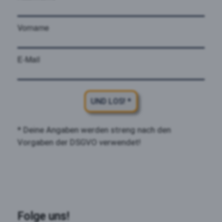
Vorname
E-Mail
UND LOS! *
* Deine Angaben werden streng nach den
Vorgaben der DSGVO verwendet!
Folge uns!