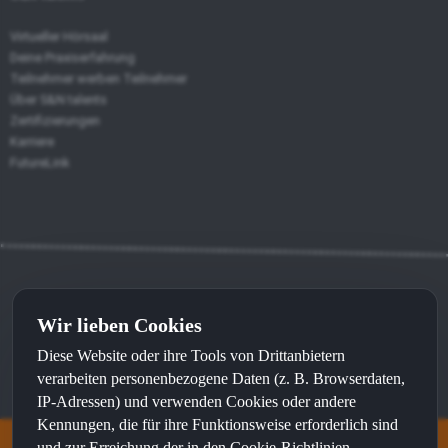
Virtueller Hörsaal
Deine Praxiserfahrung
Teilnehmer werben Teilnehmer
Über S&N talents
Zertifizierungen
Karriere
FutureLink
Wir lieben Cookies
Kontakt
⦁
Impressum
⦁
Datenschutz
Diese Website oder ihre Tools von Drittanbietern
Made with
by
sunWeb
and recommended by
sunLocal
verarbeiten personenbezogene Daten (z. B. Browserdaten,
IP-Adressen) und verwenden Cookies oder andere
Kennungen, die für ihre Funktionsweise erforderlich sind
und zur Erreichung der in den Cookie-Richtlinien