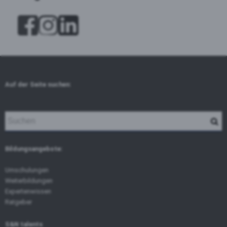
Auf der Seite suchen:
Bildungsangebote:
Umschulungen
Weiterbildungen
Expertenwissen
Ratgeber
S&N talents