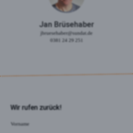
Jan Brüsehaber
jbruesehaber@sundat.de
0381 24 29 251
Wir rufen zurück!
Vorname