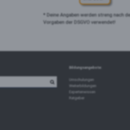
* Deine Angaben werden streng nach d
Vorgaben der DSGVO verwendet!
Bildungsangebote:
Umschulungen
Weiterbildungen
Expertenwissen
Ratgeber