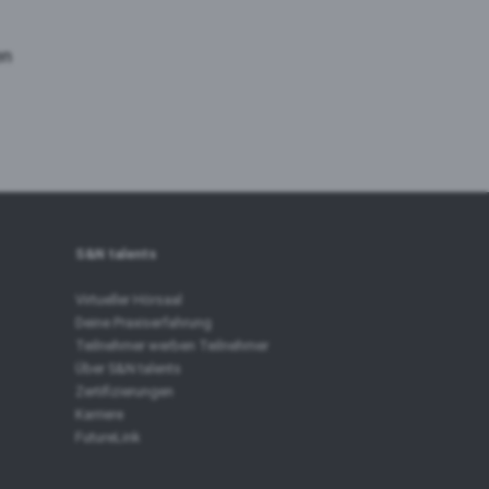
en
S&N talents
Virtueller Hörsaal
Deine Praxiserfahrung
Teilnehmer werben Teilnehmer
Über S&N talents
Zertifizierungen
Karriere
FutureLink