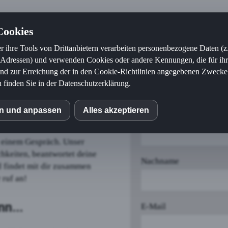
Cookies
chulung
Weiterbildung
Aufstiegsfortbildung
Pro
r ihre Tools von Drittanbietern verarbeiten personenbezogene Daten (z
-Adressen) und verwenden Cookies oder andere Kennungen, die für ih
 und zur Erreichung der in den Cookie-Richtlinien angegebenen Zwecke e
u finden Sie in der Datenschutzerklärung.
en und anpassen
Alles akzeptieren
S
Vorname
it einem Gespräch. Unser
o (Piwik)
chkeiten, beantwortet deine
Nachname
 findet mit dir zusammen
 ruf an!
e Fonts
n...
E-Mail
Tag